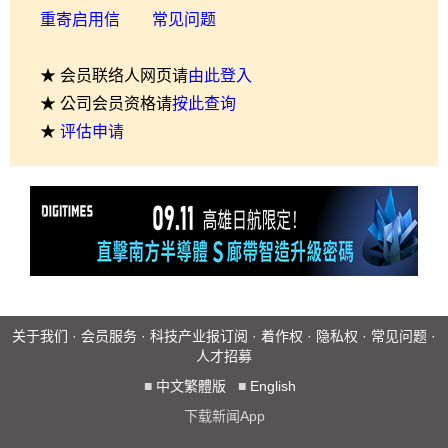
重寄启用信
常见问题
★ 会员联络人网页请
由此登入
★ 公司会员资格请
按此查询
★
评估申请
关于我们
·
会员服务
·
科技产业报订阅
·
着作权
·
隐私权
·
常见问题
·
人才招募
■
中文繁體版
■
English
下载新闻App