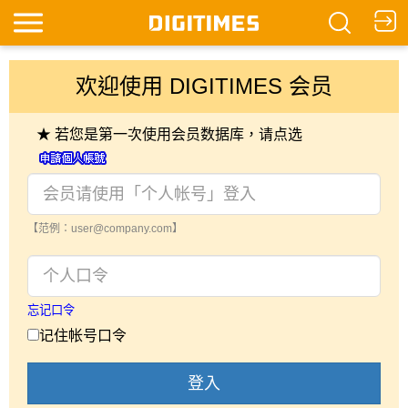
欢迎使用 DIGITIMES 会员
★ 若您是第一次使用会员数据库，请点选
【范例：user@company.com】
忘记口令
记住帐号口令
登入