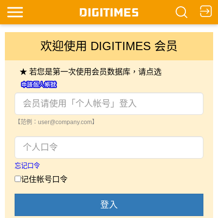
欢迎使用 DIGITIMES 会员
★ 若您是第一次使用会员数据库，请点选
【范例：user@company.com】
忘记口令
记住帐号口令
登入