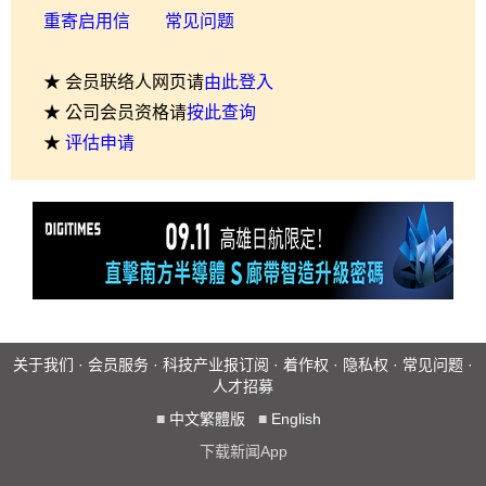
重寄启用信
常见问题
★ 会员联络人网页请
由此登入
★ 公司会员资格请
按此查询
★
评估申请
关于我们
·
会员服务
·
科技产业报订阅
·
着作权
·
隐私权
·
常见问题
·
人才招募
■
中文繁體版
■
English
下载新闻App