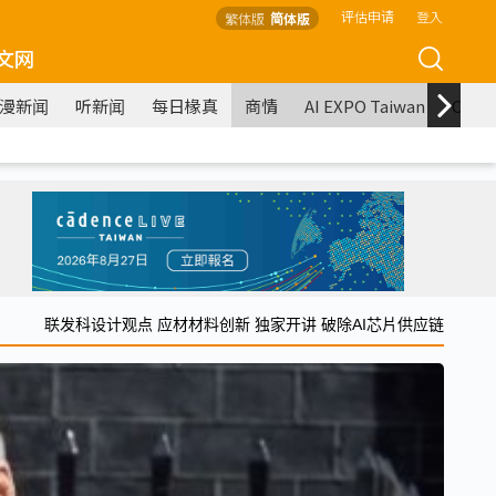
评估申请
登入
繁体版
简体版
文网
漫新闻
听新闻
每日椽真
商情
AI EXPO Taiwan
COM
联发科设计观点 应材材料创新 独家开讲 破除AI芯片供应链