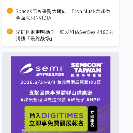
SpaceX芯片采购大转向 Elon Musk舍超微
全面采用NVIDIA
光进铜退更明确？ 联发科估SerDes 448G为
铜线「最终战场」