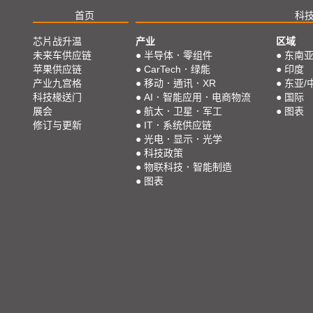
首页
科
芯片战升温
产业
区域
未来车供应链
●
半导体．零组件
●
东南
苹果供应链
●
CarTech．绿能
●
印度
产业九宫格
●
移动．通讯．XR
●
东亚/
科技椽送门
●
AI．智能应用．电商物流
●
国际
展会
●
航太．卫星．军工
●
图表
修订与更新
●
IT．系统供应链
●
光电．显示．光学
●
科技政策
●
物联科技．智能制造
●
图表