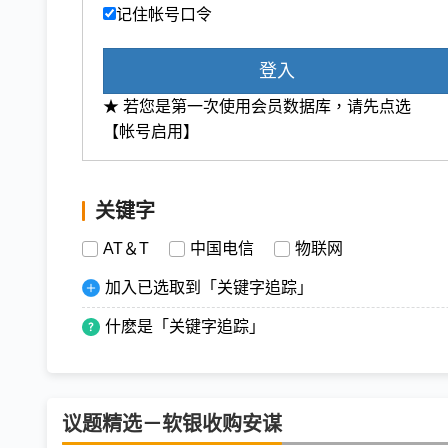
记住帐号口令
登入
★ 若您是第一次使用会员数据库，请先点选
【帐号启用】
关键字
AT＆T
中国电信
物联网
加入已选取到「关键字追踪」
什麽是「关键字追踪」
议题精选－软银收购安谋