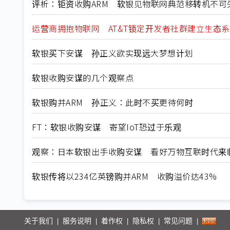
评析：钜资收购ARM 软银见物联网典范移转机不可
运营商拥抱物联网 AT&T锁定开发者社群建立生态系
软银买下安谋 孙正义欲实现远大梦想计划
软银收购安谋的几个观察点
软银购并ARM 孙正义：此时不买更待何时
FT：软银收购安谋 寄望IoT恐过于乐观
观察：日本软银出手收购安谋 看好万物互联时代来
软银传将以234亿英镑购并ARM 收购溢价达43%
关于我们
服务说明
着作权
隐私权
常见问题
|
|
|
|
|