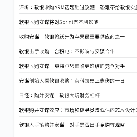
评析：软银收购ARM话题胜过议题 恐难带给软银实
软银收购安谋将对Sprint有不利影响
收购安谋 软银将跃升为苹果最重要供应商之一
软银出手收购 台积电：不影响与安谋合作
软银收购安谋 英特尔恐面临更难缠的竞争对手
安谋创始人看软银收购：英科技史上悲伤的一日
日经：购并安谋 软银大玩财务杠杆
软银购并安谋效应：市场积极寻觅遭低估的芯片设计
软银大手笔购并安谋 对手是否出手竞购待观察