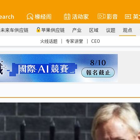
earch
椽经阁
活动家
影音
英
未来车供应链
苹果供应链
产业
区域
议题
观点
火线话题
｜
专家讲堂
｜
CEO