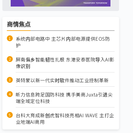
商情焦点
系统内部电路中 主芯片内部电源提供EOS防
护
屏南偏乡智能韧性扎根 东港安泰医院导入AI影
像识别
英特蒙以新一代实时软件推动工业控制革新
昕力信息跨足国防科技 携手美商Juxta引进尖
端全域定位科技
台科大育成新创虎智科技亮相AI WAVE 主打企
业地端AI商用