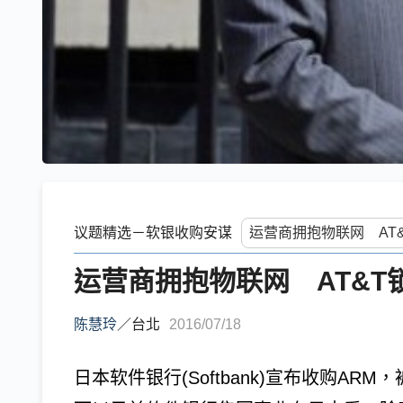
议题精选－软银收购安谋
运营商拥抱物联网 AT&
陈慧玲
／
台北
2016/07/18
日本软件银行(Softbank)宣布收购AR