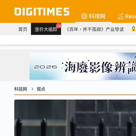
科技网
Res
259
首页
涨价大追踪
《百年，并不孤寂》产业导读
科技网
观点