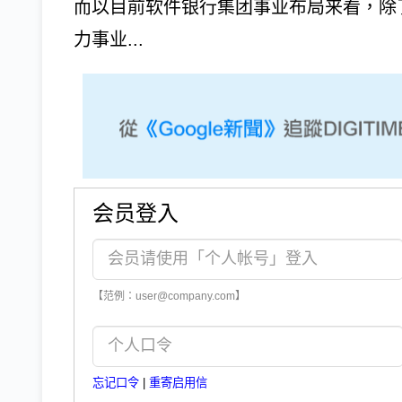
而以目前软件银行集团事业布局来看，除
力事业...
会员登入
【范例：user@company.com】
忘记口令
|
重寄启用信