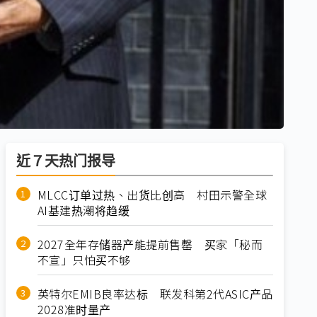
近７天热门报导
MLCC订单过热、出货比创高 村田示警全球
AI基建热潮将趋缓
2027全年存储器产能提前售罄 买家「秘而
不宣」只怕买不够
英特尔EMIB良率达标 联发科第2代ASIC产品
2028准时量产