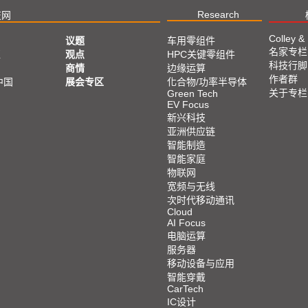
Research
技网
Colley &
议题
车用零组件
名家专栏
亚
观点
HPC关键零组件
科技行脚
商情
边缘运算
作者群
中国
展会专区
化合物/功率半导体
关于专栏
Green Tech
EV Focus
新兴科技
亚洲供应链
智能制造
智能家庭
物联网
宽频与无线
次时代移动通讯
Cloud
AI Focus
电脑运算
服务器
移动设备与应用
智能穿戴
CarTech
IC设计