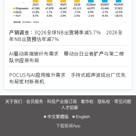
产销调查：3Q26全球NB出货将季减5.7％ 2026全
年NB出货预估年减7％
AI驱动高端玻纤布需求 带动台日业者扩产与第二梯
队供应商布局
POCUS与AI应用推升需求 手持式超声波成台厂优先
布局医材新商机
关于我们
·
会员服务
·
科技产业报订阅
·
着作权
·
隐私权
·
常见问题
·
人才招募
■
中文繁體版
■
English
下载新闻App