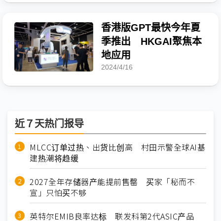
香港版GPT最快今年夏
季推出 HKGAI聚焦本
地应用
2024/4/16
近７天热门报导
MLCC订单过热、出货比创高 村田示警全球AI基
建热潮将趋缓
2027全年存储器产能提前售罄 买家「秘而不
宣」只怕买不够
英特尔EMIB良率达标 联发科第2代ASIC产品