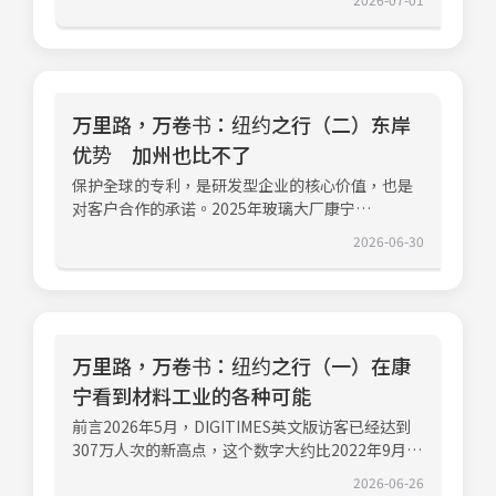
森林、小河，在梧桐、松树、橄榄树不规则的排列
中，在市区的中央公园，真的是纽约人最佳的休憩
地。下午的計劃是到百老汇听歌剧，《The Lion
King》已经公演将近30年了，在这出音乐剧中，我
能感受到黑人演员为主的演员们尽情演绎非洲人快
万里路，万卷书：纽约之行（二）东岸
乐的一面。走在纽约街头最深刻的印像是，人潮由
优势 加州也比不了
不同种族组成，不少是东方人面孔，偶尔可见穿著
传统服饰的非洲裔，拉丁裔的美国人也可以试著从
保护全球的专利，是研发型企业的核心价值，也是
外貌猜出一二。歌舞升平是我对纽约的解读，光在
对客户合作的承诺。2025年玻璃大厂康宁
中央公园附近就有七、八个博物馆、美术馆。征战
（Corning）提交了近400项专利申请，国际申请近
2026-06-30
国际顶尖市场 自助也得人助夜里，我在旅馆收看
1,000项，目前全球累积的有效专利高达约11,400
彭博（Bloomberg）的财经节目。73岁的主持人
项。知識產權、多元化布局与历史价值观过去在电
David Westin正在专访People Inc与几位媒体的工
信泡沫时代，康宁曾因过度依赖单一市场而遭受重
作者，询问AI对媒体业的影响。第二段的专访针对
创。这个惨痛经验让他们后来坚定执行「审慎多元
太空产业，他又访问了SpaceX的竞争者Launch on
化」的策略，借以平衡商业风险，并确保研发方向
Demand的CEO谈美国的太空产业，以及中国的
万里路，万卷书：纽约之行（一）在康
与更广泛的商业定位相符。透过现场参访多个核心
「太空丝路（Space Silk Road），这些题目，都不
宁看到材料工业的各种可能
实验室，我亲眼见证了他们的技术底蕴。在工程材
是臺湾常见的财经议题。David Westin年纪不小，
料加工实验室，观察了研发熔炉与实际的玻璃熔融
前言2026年5月，DIGITIMES英文版访客已经达到
依旧坐在录影机前侃侃而谈老一代人难以理解，下
工艺，亲身体会到什么叫「实验室规模的量产模
307万人次的新高点，这个数字大约比2022年9月时
一代人很难清楚描述的新兴产业。老人家试著以智
拟」。在光通讯实验室，深入探讨了光纤技术，以
的75万次多了大约4倍。彭博社（Bloomberg）与
能挑动受访者的思绪，在对方不经意露出的破绽中
2026-06-26
及当前AI浪潮下最关键的共同封装光学（CPO）趋