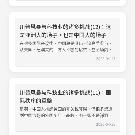
的是帆宣、益登等这些臺湾设备公司，帆宣董事长
对智财权被窃的案例，通常康宁会积极保护自己的
微影技术是还在实验室的技术，并未商转，中国小
炼出更明确的经营哲学，并强调「实验室与量产制
势，是标准的知识型服务公司，也与DIGITIMES的
高新明说，我们早就等在亚利桑那州了，臺积电要
研发成果，轻易和解，背离了康宁这类以研发能力
粉红一面倒正面吹捧，背后是过度扩张的国家主
造的整合」、「与客户深度协作」，以及「对基础
经营模式不谋而合。但我们只局限于半导体、亚洲
什么都全力配合。对比美国高高在上的要臺积电去
取胜的公司经营法则。玻璃生产的第一个流程是从
义，离实际上可以商转的技术还有很大的距离。危
研究与知識產權（IP）的长期守护」。参观所罗门
的ICT供应链，与Bloomberg实力仍有很大的距
美国投资，日本却是戒慎恐惧的深怕臺积电不高
熔炉内倒入玻璃液，在冷却的过程中快速拿捏形
与机总是共存，甚至并行不悖。经川普（Donald
园区（Solomon Park）时，让人震撼的是整体的
离。但从顶流公司的经营策略、进度，可以知道自
兴，臺日之间的互动，从以往日本人俯视的角度，
川普风暴与科技业的诸多挑战(12)：这
状，这时相关材料配方、温度、熔炉设计，以及工
Trump）动过「易筋」之术的美国，将会改变全球
规模与功能设计。规模与运作：整个园区占地高达
己离世界主流、顶标有多大的距离，也可以找到差
换成平起平坐。但日本厂有更大胜算的关键，是日
匠的手艺与事前构思的形状都是企业的核心价值。
是亚洲人的场子，也是中国人的场子
化的格局。主要的国家都想自保，「主权AI」只是
200万平方英尺，里面容纳了将近850个实验室，他
异化的经营策略。Vlad在论坛开场时便说，所有的
本的产业文化与本土产业需求。过去臺积电确实也
如果我们没有基本的尊重，窃取每一个过程的配方
个起步，更多国家希望建构自己的生态系，那么对
们把材料研究、制程开发、试点制造（Pilot
在很多国际会议中，中国总是派出一流高手参与，
公司都在面对如何在AI时代寻找正确的发展战略。
可以从日本拿到不少订单，但以后就近供应，而且
或创意，当然可以让事业缩短学习曲线。技术窃取
臺湾而言是机会还是挑战？此外，当资本的流向从
Manufacturing）和后勤支持完美融合在一起。人
从美国、纽澳来的西方人不容易招架，甚至场内、
对信息提供与服务供应商最大的挑战是我们既要创
Sony、电装（Denso）那些参与投资的日本公司都
者最关键的弱点，是不经过研发过程的事业模式，
过去两年过度集中于以數據中心为核心的HPC，在
才密集度：现场除了管理高层，还有500多位博士科
场外的私下对话，也没有太多人敢挑战中国的论
造更多的信息，让使用者在最大基础的信息源中，
是长期经营的业者，两者合作是臺日双赢。在臺积
对于产品与技术的进程不容易掌握，简单说就是
2025-04-17
DeepSeek搅乱一池春水之后，未来离「边缘运
学家与技术人员，建构出一个能做到端到端（End-
述。但顶尖聪明的人谈的不是「Data level」的论
以最好的效率得到最有价值的信息，这也是
电决定再加码投资1,000亿美元时，川普（Donald
「知其然，不知所以然」。玻璃反映君权、神权、
算」（Edge Computing）当道的时刻并不远，而
to-End）技术与营运执行的强大团队。核心优势：
述，而是专注于「Code level」的本质问题。AI牵
DIGITIMES强调「Insights with Speed」的精神。
Trump）改口说：「算他们厉害」。但不是臺积电
人权演化 也照见康宁的独一无二玻璃与陶瓷，这
边缘运算更要有所区隔，因为他们面对的样貌也有
专门的「研发熔炉」等特殊工具，意味著科学家在
涉到的不仅仅是美中两大国的竞合，更牵涉到二线
但就经营实务而言，信息成本愈来愈高，杂讯愈来
厉害，而是臺湾无论在地缘政治或科技产业发展的
两种无机物质最大的差异是玻璃透光且脆，而陶瓷
所不同。传统的PC与手机是一块，新兴的产品在产
测试新的材料配方时，可以直接进行接近量产环境
国家如何维持AI主权的艰难课题。我所谓的二线国
愈多，哪些信息存在被积累的价值，这些每一件事
路径上正处于要冲，这种「要害」地位才是让臺湾
通常不透明，但硬度很高。这两者在人类过去5,000
销两端都有不同的样貌，而穿梭在传统与新兴产品
的试验。实验过程中，不需中断现有的生产线，不
家包括德国、日本、印度、韓國，从原生技术、制
都可能颠覆过去的想像。亦即，过去成功的经验可
不可或缺的关键。川普不是因为爱臺湾而松手，是
年的历史中，存留了很多实体证据，与人类的发展
之间的可能是影响深远的「智能制造、工业控制」
川普风暴与科技业的诸多挑战(11)：国
仅大幅降低研发成本，更缩短了技术从实验室走向
造能量到新技术，如In-memory Computing，數
能是今日的负担。对绝大多数媒体而言，过去的荣
因为搞不定臺湾才放手的。那什么样的情况川普会
史息息相关。从古埃及的建筑廊柱，到希腊罗马时
的中间环节。手机产业在2007年iPhone出现后的将
规模量产（Scale-up）的时间。这种按照专长能力
际秩序的重整
據中心与背后的服務器、冷却技术，甚至把能源消
耀、影响力正快速的衰减中，但彭博以专业社群为
松手、放手呢，如果臺湾「认怂」，或者不知死
代的玻璃瓶，文艺复兴时代教堂的彩绘玻璃，以及
近20年，中国是最大的获利者。一方面14亿的人口
（Capability）编组的设施，目的就是让研发人员
费控制到最佳状态，都是二线国家非常艰难的课
对象，提供其他公司难以企及的专业力、品质，现
活，那么美中都会把臺湾当弃子打！MAGA现在是
是啊，中国人抱怨美国的非关税障碍，但很多想进
近代专为COVID-19（新冠肺炎）设计的疫苗专用
带来庞大的数据流量，让本土的新创公司拥有一个
在「第一天」就把制造可行性纳入考虑，有效解决
题。更多的數據中心，显然需要更多的能源，如果
在再加上AI驱动的服务机制，很显然AI不是挑战，
全世界的人共同的理解，但我们都知道川普理解的
到中国市场的外国车厂、品牌，哪一家不是铩羽而
瓶，我们看到了玻璃在生活应用上的各种可能，甚
发展的温床，而背后是2000年前后大举前往中国建
研发与生产端常见的交接断层，并促进跨职能解决
不能面面俱到，那么局部性、关键性的领域又可以
而是机会。回到臺湾，我脑袋里记得Bloomberg技
「美国再度伟大」，背后是美国优先、美国唯一。
归？当世界贸易组织的（WTO）规范成为聊备一格
至我们可以理解玻璃应用从最初的君权、神权、人
构生产体系的NB业者。在NB产业的连动支撑下，
问题。在正式参访研发基地之前，已经先在康宁的
2025-04-16
涵盖哪些？搞清楚大环境的很难自称是科技大国。
术长Shawn Edwards的一句话，他说AI的大进化，
我常说，美国是以科技为利器，以金融、军事为后
的规矩，现在真正订定游戏规则的是川普（Donald
权的演化过程。君权时代的玻璃，满足皇帝个人的
中国本土的红色供应链崛起，加上日益繁荣的内部
博物馆见识到玻璃应用的多种可能。康宁博物馆中
「Either or not」 thinking，已经不足以答复复杂
让很多公司在前五个月，就花掉了整个公司全年的
盾，不断的建构新的游戏规则掌握全球的霸权国
Trump），其次是中国的习近平，但任何想起而效
喜好，神权时代，工匠们透过创意、美学将彩绘玻