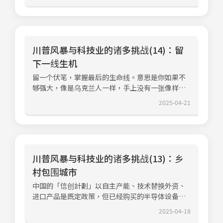
康宁（Corning）总部都有很多我们的读者，我因
找出些可以追根究柢的题材，好题材永远不缺观
势。从雷射可靠性设施，看到许多与半导体产业紧
此受邀，也趁著这次访问纽约的机会，到哥伦比亚
众，与主持人的年纪也没有太大关系。两位臺湾朋
密相关的先进雷射应用与测试。而在新兴创新项目
大学洽谈以臺湾半导体业资深人士为班底，共同开
友帮忙，我穿梭于纽约Bloomberg与哥伦比亚大学
区，窥见了许多尚未正式曝光、面向未来的尖端研
设国际半导体学程的可能性。在康宁看到材料工业
的六个单位，从早忙到晚，中餐是Bloomberg随手
发项目。现场的实地演示，完美印证康宁的成功方
的各种可能离纽约市区200英里远的纽约上州，有一
拿的一根香蕉。Bloomberg对DIGITIMES专注亚洲
程序：用实验室规模的灵活研发，加速向工业化制
川普风暴与科技业的诸多挑战(14)：留
座以康宁命名的小镇。1851年诞生的康宁，原本创
ICT供应链，并能以自然语言答复专业问题的功能很
造的转化。这不仅加深了他们与客户在产品与制程
下一线生机
办于纽约的布鲁克林区，因为遭遇祝融之祸，远在
有兴趣。至于哥大，我希望能善用臺湾产业优势，
选择上的对话深度，也为我们在思考跨国研发布局
200英里外的康宁镇，以水陆交通要地的条件吸引康
合作发展国际学程，并进一步成为国际市场新事
留一个伏笔，掌握最后的生命线。意思是你如果不
与长期技术投资时，提供了极具价值的标竿典范。
宁来此落脚，现在这个7,000多人的小镇，多数仰赖
业。Bloomberg成为DIGITIMES学习典范如果说
够强大，像是乌克兰人一样，手上没有一张像样的
玻璃的五千年历史 颠覆想像黄仁勋为何投资32亿
康宁生活，也干脆改名康宁。这家以玻璃工艺著称
DIGITIMES要找学习典范，那么Bloomberg就该排
牌，那你就等著任人宰割了！臺积电董事长魏哲家
美元在康宁身上？也许NVIDIA看到的是光纤取代铜
2025-04-21
的公司，在175年的发展过程中也不是一帆风顺。除
第一。在人工智能的非常时代，一定要努力成为
说，盖一个厂大约需要2.5年，而且这是在水电、土
线，以及散热节能的商机。但在人类的生活经验
了一开始的祝融之祸外，網絡兴盛之初，大家看好
「媒体走向新时代的先行者」，与彭博的互动，更
地不缺的情况下。要盖3納米的工厂，一次三条线，
上，五千年历史的玻璃，从神权、君权时代，到文
「光纤到户」的商机，康宁加码投资，但在光纤被
坚信这样的看法。Bloomberg专注财经新闻，也善
如果能调整到符合客户需求大概要5年。例如硫酸等
艺复兴、近现代的应用各有特色，也颠覆了我们原
戏称为不亮的光纤（Dark Fiber）之后，康宁在资
用AI等新工具，这是我最看好的媒体经营模式。除
化学材料，在美国购买的话是5倍的价钱，从臺湾运
先的想像。在康宁人非常自豪的玻璃博物馆里，看
本市场暴跌，2008年金融海啸期间的股价不到10美
此之外在参加BlommbergCEOVlad主持的
到洛杉矶，再用卡车送到凤凰城，这样还便宜很
见玻璃艺术的精华，体现在光与影的应用。玻璃之
元。但多年来，每年保留一定研发预算的康宁可以
川普风暴与科技业的诸多挑战(13)：乡
「Generative AI Forum」时，我看到他们涵盖的
多，如果您是企业家会如何算计呢？当年在亚利桑
美，很难用文字形容。看似传统工艺的玻璃生成与
创造出多大的可能，而与亚洲供应链之间的关系，
范围更广，面对的是全球关键的信息流、金流，纽
村包围城市
那州帮英特尔（Intel）盖厂的那一批人，早就不知
裁切技术，玻璃经由不同的材料组合，产生不同的
在光通讯可能成为数据传输解决方案的新时代，可
约客面对的是全球市场，经营难度比我们高太多
去向了，工人、施工机构都要从亚利桑那州以外
硬度、尺吋、形状与延展性，在多元无穷的变化
中国的「信创計劃」以自主产能、技术替换外资、
不可能有结构上的变化呢？所罗门园区：研发与制
了！那么，44年来坚持高品质信息的Bloomberg，
找，再碰到每个州的立法条件不同，光是1.8万条的
中，我们当然看到了加入不同變量的素材，可以带
进口产品是既定政策，但已经购买的半导体设备可
造的完美融合了解康宁的全球研发（R&D）结构与
在AI新时代何处引人注目，又有哪些值得我们关注
法规修正就花了3,500万美元，可以想见在臺湾以外
来无穷的变化，而这些变化都是世界与科技演化的
能暂时闲置，因为没有订单并不装机，显然中国采
运作模式，让我对这家百年企业的创新哲学有了更
的经营理念呢？参访顶标公司，印证经营理念
2025-04-18
的地方设厂，难度比大家想像的更高。这一路相随
重要元素。重视研发的康宁，在发展过程中难免面
购的半导体设备并没有充分利用。中国最近流传的
深层的体会。在长期投入研发的过程中，康宁也淬
Bloomberg结合新闻、数据库、研究报告的三项优