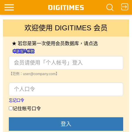
欢迎使用 DIGITIMES 会员
★ 若您是第一次使用会员数据库，请点选
【范例：user@company.com】
忘记口令
记住帐号口令
登入