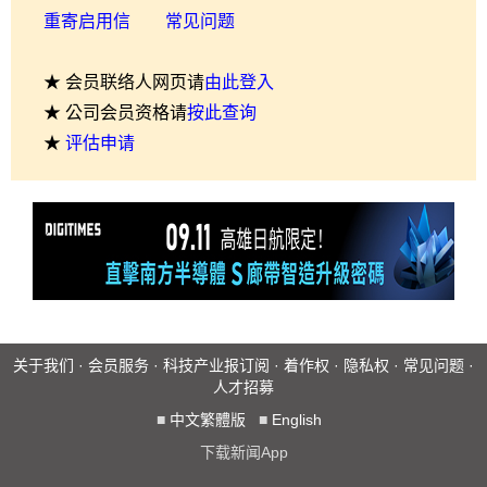
重寄启用信
常见问题
★ 会员联络人网页请
由此登入
★ 公司会员资格请
按此查询
★
评估申请
关于我们
·
会员服务
·
科技产业报订阅
·
着作权
·
隐私权
·
常见问题
·
人才招募
■
中文繁體版
■
English
下载新闻App