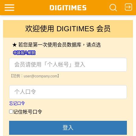
欢迎使用 DIGITIMES 会员
★ 若您是第一次使用会员数据库，请点选
【范例：user@company.com】
忘记口令
记住帐号口令
登入