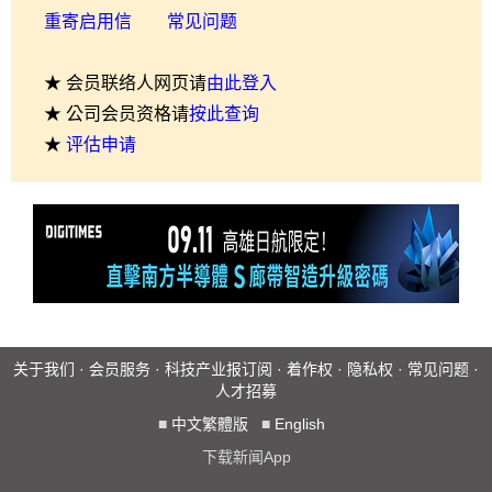
重寄启用信
常见问题
★ 会员联络人网页请
由此登入
★ 公司会员资格请
按此查询
★
评估申请
关于我们
·
会员服务
·
科技产业报订阅
·
着作权
·
隐私权
·
常见问题
·
人才招募
■
中文繁體版
■
English
下载新闻App