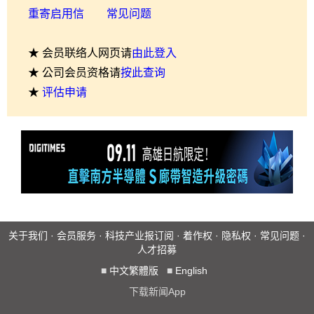
重寄启用信
常见问题
★ 会员联络人网页请
由此登入
★ 公司会员资格请
按此查询
★
评估申请
关于我们
·
会员服务
·
科技产业报订阅
·
着作权
·
隐私权
·
常见问题
·
人才招募
■
中文繁體版
■
English
下载新闻App