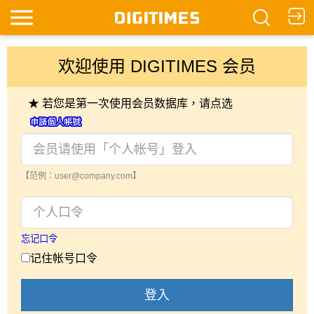
欢迎使用 DIGITIMES 会员
★ 若您是第一次使用会员数据库，请点选
【范例：user@company.com】
忘记口令
记住帐号口令
登入