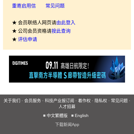
重寄启用信
常见问题
★ 会员联络人网页请
由此登入
★ 公司会员资格请
按此查询
★
评估申请
关于我们
·
会员服务
·
科技产业报订阅
·
着作权
·
隐私权
·
常见问题
·
人才招募
■
中文繁體版
■
English
下载新闻App