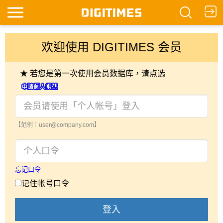
欢迎使用 DIGITIMES 会员
★ 若您是第一次使用会员数据库，请点选
【范例：user@company.com】
忘记口令
记住帐号口令
登入