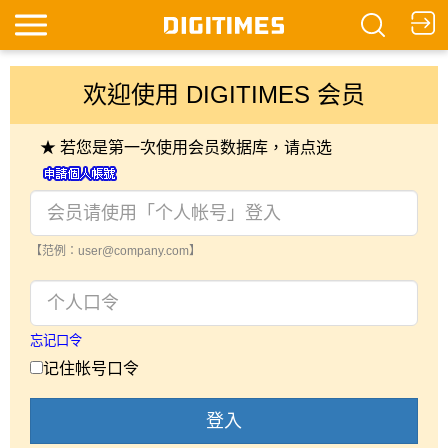
欢迎使用 DIGITIMES 会员
★ 若您是第一次使用会员数据库，请点选
【范例：user@company.com】
忘记口令
记住帐号口令
登入