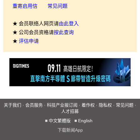
重寄启用信
常见问题
★ 会员联络人网页请
由此登入
★ 公司会员资格请
按此查询
★
评估申请
关于我们
·
会员服务
·
科技产业报订阅
·
着作权
·
隐私权
·
常见问题
·
人才招募
■
中文繁體版
■
English
下载新闻App