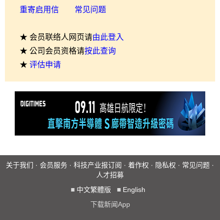
重寄启用信
常见问题
★ 会员联络人网页请
由此登入
★ 公司会员资格请
按此查询
★
评估申请
关于我们
·
会员服务
·
科技产业报订阅
·
着作权
·
隐私权
·
常见问题
·
人才招募
■
中文繁體版
■
English
下载新闻App