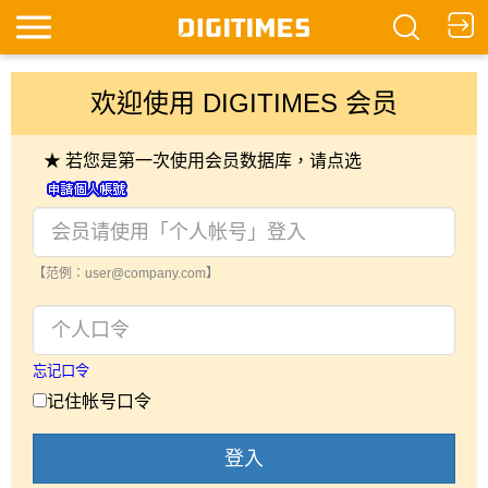
欢迎使用 DIGITIMES 会员
★ 若您是第一次使用会员数据库，请点选
【范例：user@company.com】
忘记口令
记住帐号口令
登入