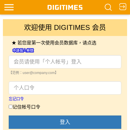
欢迎使用 DIGITIMES 会员
★ 若您是第一次使用会员数据库，请点选
【范例：user@company.com】
忘记口令
记住帐号口令
登入