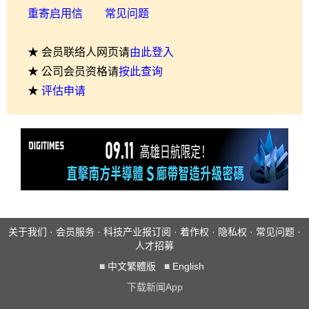
重寄启用信
常见问题
★ 会员联络人网页请
由此登入
★ 公司会员资格请
按此查询
★
评估申请
关于我们
·
会员服务
·
科技产业报订阅
·
着作权
·
隐私权
·
常见问题
·
人才招募
■
中文繁體版
■
English
下载新闻App