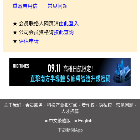
重寄启用信
常见问题
★ 会员联络人网页请
由此登入
★ 公司会员资格请
按此查询
★
评估申请
关于我们
·
会员服务
·
科技产业报订阅
·
着作权
·
隐私权
·
常见问题
·
人才招募
■
中文繁體版
■
English
下载新闻App