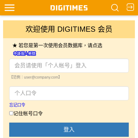
欢迎使用 DIGITIMES 会员
★ 若您是第一次使用会员数据库，请点选
【范例：user@company.com】
忘记口令
记住帐号口令
登入