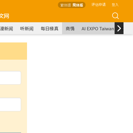
评估申请
登入
繁体版
简体版
文网
漫新闻
听新闻
每日椽真
商情
AI EXPO Taiwan
COM