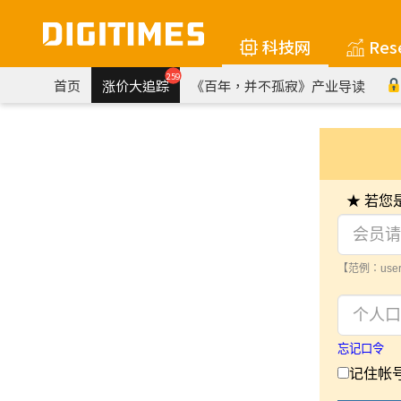
科技网
Res
259
首页
涨价大追踪
《百年，并不孤寂》产业导读
★ 若
【范例：user
忘记口令
记住帐