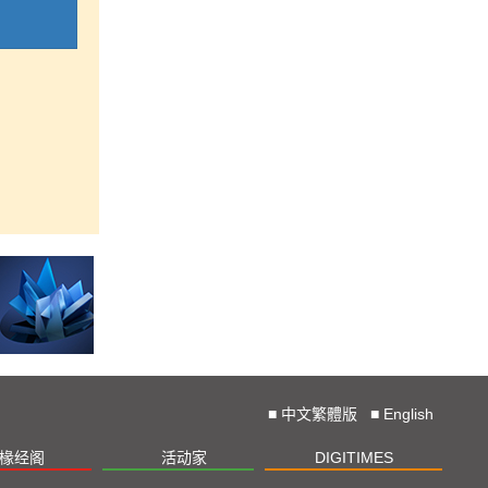
■
中文繁體版
■
English
椽经阁
活动家
DIGITIMES