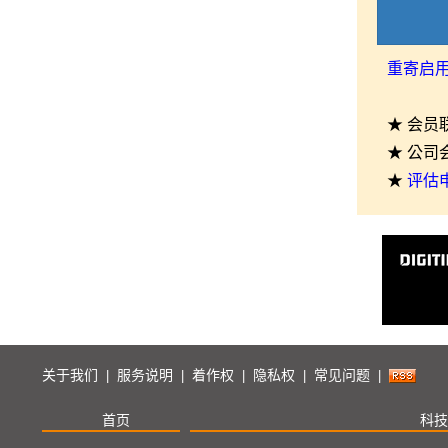
重寄启
★ 会员
★ 公司
★
评估
关于我们
服务说明
着作权
隐私权
常见问题
|
|
|
|
|
首页
科技