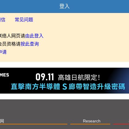
登入
用信
常见问题
联络人网页请
由此登入
会员资格请
按此查询
申请
网
Research