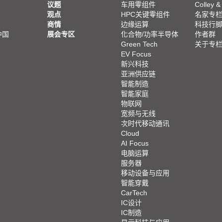
议题
车用零组件
Colley &
观点
HPC关键零组件
名家专
商情
边缘运算
科技行
中国
展会专区
化合物/功率半导体
作者群
Green Tech
关于专
EV Focus
新兴科技
亚洲供应链
智能制造
智能家庭
物联网
宽频与无线
次时代移动通讯
Cloud
AI Focus
电脑运算
服务器
移动设备与应用
智能穿戴
CarTech
IC设计
IC制造