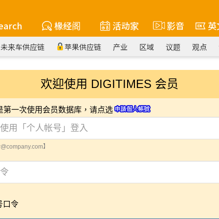
earch
椽经阁
活动家
影音
英
未来车供应链
苹果供应链
产业
区域
议题
观点
欢迎使用 DIGITIMES 会员
您是第一次使用会员数据库，请点选
@company.com】
号口令