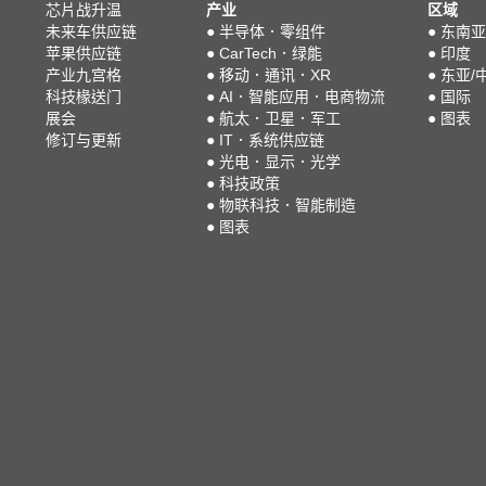
芯片战升温
产业
区域
未来车供应链
●
半导体．零组件
●
东南亚
苹果供应链
●
CarTech．绿能
●
印度
产业九宫格
●
移动．通讯．XR
●
东亚/
科技椽送门
●
AI．智能应用．电商物流
●
国际
展会
●
航太．卫星．军工
●
图表
修订与更新
●
IT．系统供应链
●
光电．显示．光学
●
科技政策
●
物联科技．智能制造
●
图表