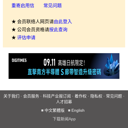
重寄启用信
常见问题
★ 会员联络人网页请
由此登入
★ 公司会员资格请
按此查询
★
评估申请
关于我们
·
会员服务
·
科技产业报订阅
·
着作权
·
隐私权
·
常见问题
·
人才招募
■
中文繁體版
■
English
下载新闻App