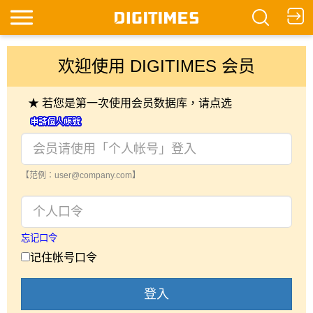
欢迎使用 DIGITIMES 会员
★ 若您是第一次使用会员数据库，请点选
【范例：user@company.com】
忘记口令
记住帐号口令
登入