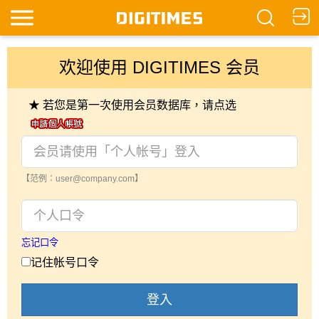
欢迎使用 DIGITIMES 会员
★ 若您是第一次使用会员数据库，请点选
【范例：user@company.com】
忘记口令
记住帐号口令
登入