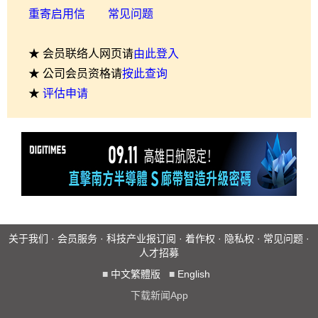
重寄启用信
常见问题
★ 会员联络人网页请
由此登入
★ 公司会员资格请
按此查询
★
评估申请
关于我们
·
会员服务
·
科技产业报订阅
·
着作权
·
隐私权
·
常见问题
·
人才招募
■
中文繁體版
■
English
下载新闻App