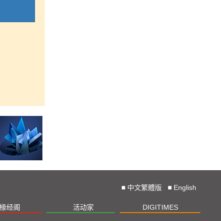
■
中文繁體版
■
English
椽经阁
活动家
DIGITIMES