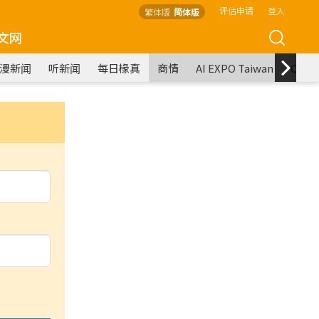
评估申请
登入
繁体版
简体版
文网
漫新闻
听新闻
每日椽真
商情
AI EXPO Taiwan
COM