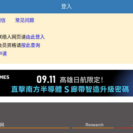
登入
用信
常见问题
联络人网页请
由此登入
会员资格请
按此查询
申请
网
Research