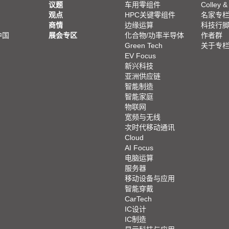
议题
车用零组件
Colley &
观点
HPC关键零组件
名家专
商情
边缘运算
科技行
中国
展会专区
化合物/功率半导体
作者群
Green Tech
关于专
EV Focus
新兴科技
亚洲供应链
智能制造
智能家庭
物联网
宽频与无线
次时代移动通讯
Cloud
AI Focus
电脑运算
服务器
移动设备与应用
智能穿戴
CarTech
IC设计
IC制造