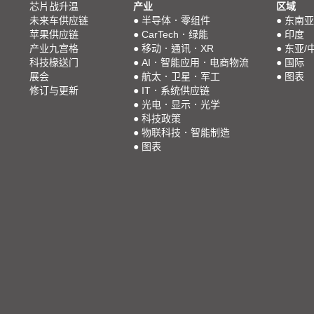
芯片战升温
产业
区域
未来车供应链
●
半导体．零组件
●
东南亚
苹果供应链
●
CarTech．绿能
●
印度
产业九宫格
●
移动．通讯．XR
●
东亚/
科技椽送门
●
AI．智能应用．电商物流
●
国际
展会
●
航太．卫星．军工
●
图表
修订与更新
●
IT．系统供应链
●
光电．显示．光学
●
科技政策
●
物联科技．智能制造
●
图表