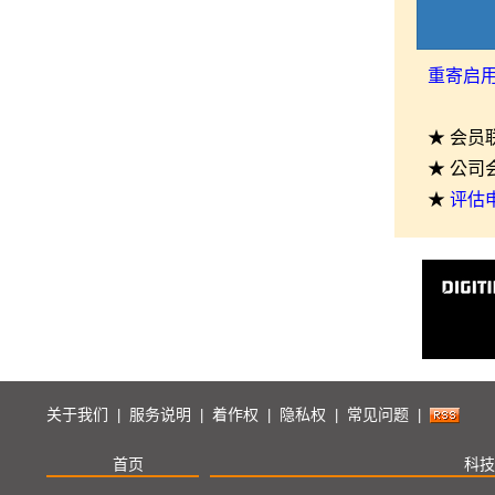
重寄启
★ 会员
★ 公司
★
评估
关于我们
服务说明
着作权
隐私权
常见问题
|
|
|
|
|
首页
科技