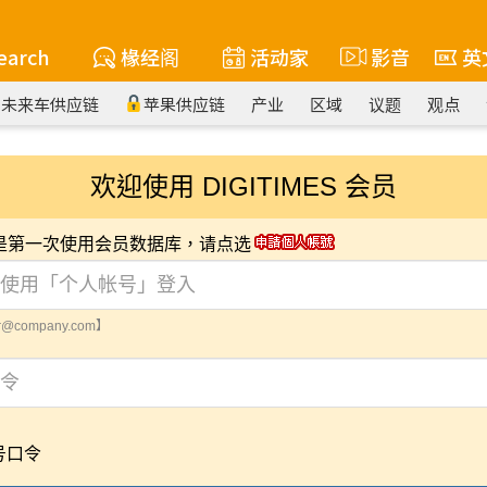
earch
椽经阁
活动家
影音
英
未来车供应链
苹果供应链
产业
区域
议题
观点
欢迎使用 DIGITIMES 会员
您是第一次使用会员数据库，请点选
@company.com】
号口令