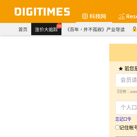
科技网
Res
259
首页
涨价大追踪
《百年，并不孤寂》产业导读
★ 若
【范例：user
忘记口令
记住帐