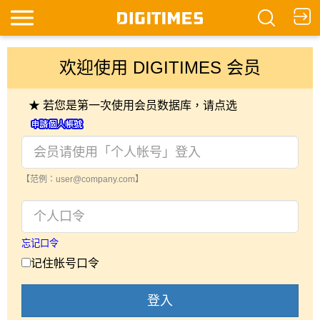
欢迎使用 DIGITIMES 会员
★ 若您是第一次使用会员数据库，请点选
【范例：user@company.com】
忘记口令
记住帐号口令
登入