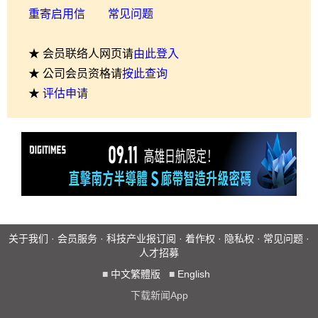
重寄启用信
常见问题
★ 会员联络人网页请
由此登入
★ 公司会员资格请
按此查询
★
评估申请
关于我们
·
会员服务
·
科技产业报订阅
·
着作权
·
隐私权
·
常见问题
·
人才招募
■
中文繁體版
■
English
下载新闻App