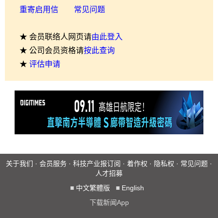
重寄启用信
常见问题
★ 会员联络人网页请
由此登入
★ 公司会员资格请
按此查询
★
评估申请
关于我们
·
会员服务
·
科技产业报订阅
·
着作权
·
隐私权
·
常见问题
·
人才招募
■
中文繁體版
■
English
下载新闻App