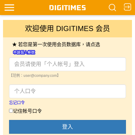
欢迎使用 DIGITIMES 会员
★ 若您是第一次使用会员数据库，请点选
【范例：user@company.com】
忘记口令
记住帐号口令
登入