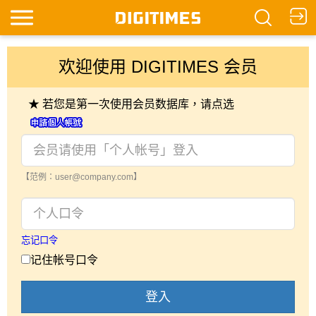
欢迎使用 DIGITIMES 会员
★ 若您是第一次使用会员数据库，请点选
【范例：user@company.com】
忘记口令
记住帐号口令
登入