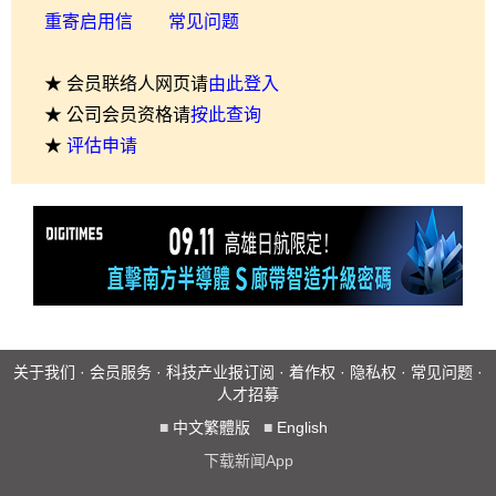
重寄启用信
常见问题
★ 会员联络人网页请
由此登入
★ 公司会员资格请
按此查询
★
评估申请
关于我们
·
会员服务
·
科技产业报订阅
·
着作权
·
隐私权
·
常见问题
·
人才招募
■
中文繁體版
■
English
下载新闻App