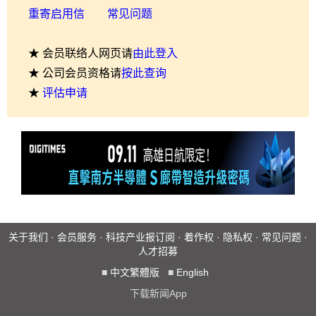
重寄启用信
常见问题
★ 会员联络人网页请
由此登入
★ 公司会员资格请
按此查询
★
评估申请
关于我们
·
会员服务
·
科技产业报订阅
·
着作权
·
隐私权
·
常见问题
·
人才招募
■
中文繁體版
■
English
下载新闻App