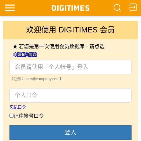
欢迎使用 DIGITIMES 会员
★ 若您是第一次使用会员数据库，请点选
【范例：user@company.com】
忘记口令
记住帐号口令
登入