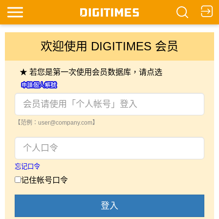
欢迎使用 DIGITIMES 会员
★ 若您是第一次使用会员数据库，请点选
【范例：user@company.com】
忘记口令
记住帐号口令
登入