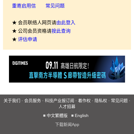
重寄启用信
常见问题
★ 会员联络人网页请
由此登入
★ 公司会员资格请
按此查询
★
评估申请
关于我们
·
会员服务
·
科技产业报订阅
·
着作权
·
隐私权
·
常见问题
·
人才招募
■
中文繁體版
■
English
下载新闻App