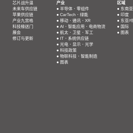
芯片战升温
产业
区域
未来车供应链
●
半导体．零组件
●
东南亚
苹果供应链
●
CarTech．绿能
●
印度
产业九宫格
●
移动．通讯．XR
●
东亚/
科技椽送门
●
AI．智能应用．电商物流
●
国际
展会
●
航太．卫星．军工
●
图表
修订与更新
●
IT．系统供应链
●
光电．显示．光学
●
科技政策
●
物联科技．智能制造
●
图表