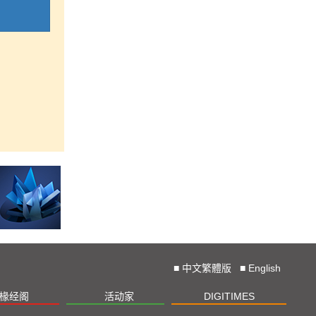
■
中文繁體版
■
English
椽经阁
活动家
DIGITIMES