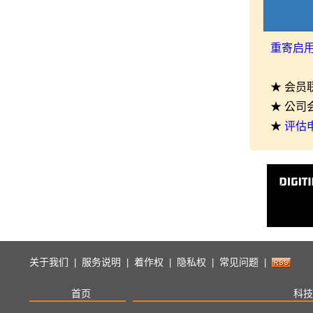
重寄启
★ 会员
★ 公司
★
评估
关于我们
服务说明
着作权
隐私权
常见问题
|
|
|
|
|
首页
科技