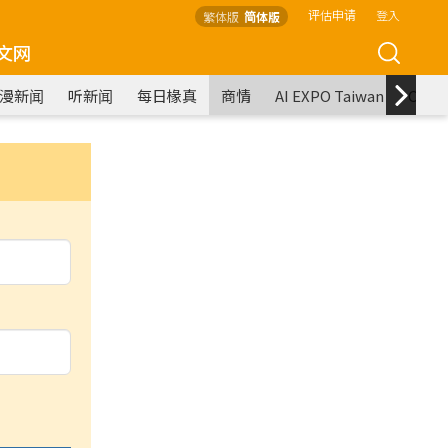
评估申请
登入
繁体版
简体版
文网
漫新闻
听新闻
每日椽真
商情
AI EXPO Taiwan
COM