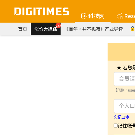
科技网
Res
259
首页
涨价大追踪
《百年，并不孤寂》产业导读
★ 若
【范例：user
忘记口令
记住帐