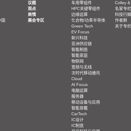
议题
车用零组件
Colley &
观点
HPC关键零组件
名家专
商情
边缘运算
科技行
中国
展会专区
化合物/功率半导体
作者群
Green Tech
关于专
EV Focus
新兴科技
亚洲供应链
智能制造
智能家庭
物联网
宽频与无线
次时代移动通讯
Cloud
AI Focus
电脑运算
服务器
移动设备与应用
智能穿戴
CarTech
IC设计
IC制造