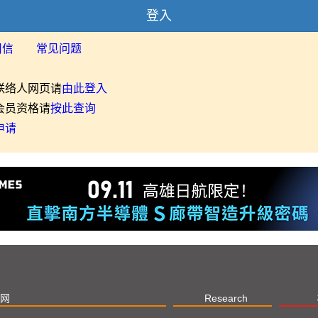
登入
用信
常见问题
联络人网页请
由此登入
会员资格请
按此查询
申请
网
Research