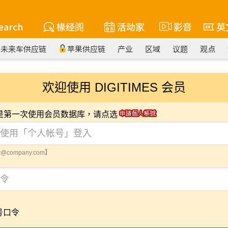
earch
椽经阁
活动家
影音
英
未来车供应链
苹果供应链
产业
区域
议题
观点
欢迎使用 DIGITIMES 会员
您是第一次使用会员数据库，请点选
@company.com】
号口令