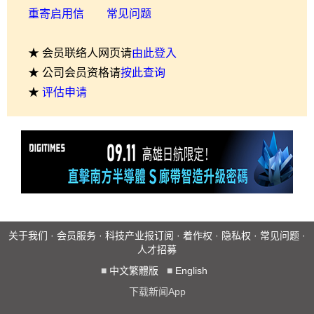
重寄启用信
常见问题
★ 会员联络人网页请
由此登入
★ 公司会员资格请
按此查询
★
评估申请
关于我们
·
会员服务
·
科技产业报订阅
·
着作权
·
隐私权
·
常见问题
·
人才招募
■
中文繁體版
■
English
下载新闻App