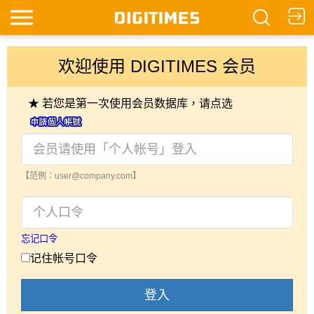
欢迎使用 DIGITIMES 会员
★ 若您是第一次使用会员数据库，请点选
【范例：user@company.com】
忘记口令
记住帐号口令
登入