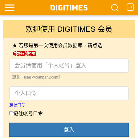
欢迎使用 DIGITIMES 会员
★ 若您是第一次使用会员数据库，请点选
【范例：user@company.com】
忘记口令
记住帐号口令
登入