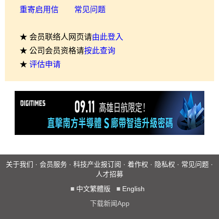
重寄启用信
常见问题
★ 会员联络人网页请
由此登入
★ 公司会员资格请
按此查询
★
评估申请
关于我们
·
会员服务
·
科技产业报订阅
·
着作权
·
隐私权
·
常见问题
·
人才招募
■
中文繁體版
■
English
下载新闻App