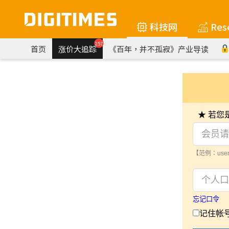
科技网
Res
257
首页
涨价大追踪
《百年，并不孤寂》产业导读
★ 若
【范例：user
忘记口令
记住帐