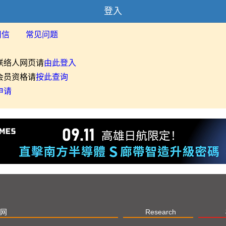
登入
用信
常见问题
联络人网页请
由此登入
会员资格请
按此查询
申请
网
Research