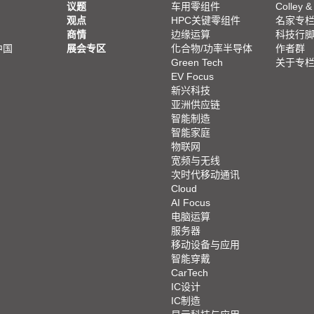
议题
车用零组件
Colley &
观点
HPC关键零组件
名家专
商情
边缘运算
科技行
中国
展会专区
化合物/功率半导体
作者群
Green Tech
关于专
EV Focus
新兴科技
亚洲供应链
智能制造
智能家庭
物联网
宽频与无线
次时代移动通讯
Cloud
AI Focus
电脑运算
服务器
移动设备与应用
智能穿戴
CarTech
IC设计
IC制造