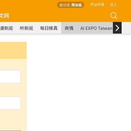
评估申请
登入
繁体版
简体版
文网
漫新闻
听新闻
每日椽真
商情
AI EXPO Taiwan
COM