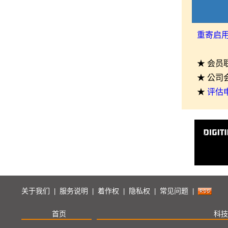
重寄启
★ 会员
★ 公司
★
评估
关于我们
服务说明
着作权
隐私权
常见问题
|
|
|
|
|
首页
科技