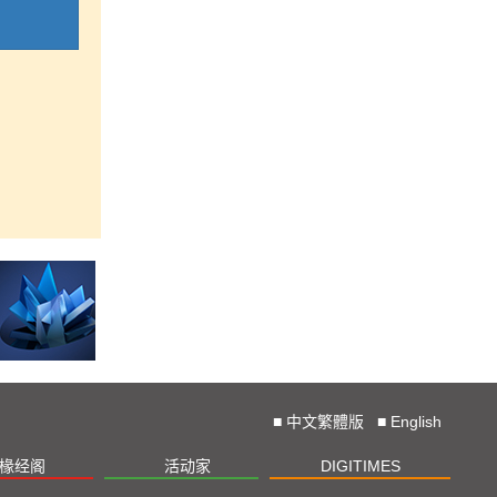
■
中文繁體版
■
English
椽经阁
活动家
DIGITIMES