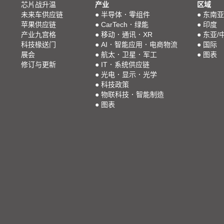
芯片战升温
产业
区域
未来车供应链
●
半导体．零组件
●
东南亚
苹果供应链
●
CarTech．绿能
●
印度
产业九宫格
●
移动．通讯．XR
●
东亚/
科技椽送门
●
AI．智能应用．电商物流
●
国际
展会
●
航太．卫星．军工
●
图表
修订与更新
●
IT．系统供应链
●
光电．显示．光学
●
科技政策
●
物联科技．智能制造
●
图表