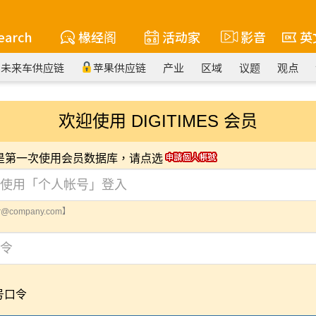
earch
椽经阁
活动家
影音
英
未来车供应链
苹果供应链
产业
区域
议题
观点
欢迎使用 DIGITIMES 会员
您是第一次使用会员数据库，请点选
@company.com】
号口令