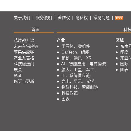
关于我们
服务说明
著作权
隐私权
常见问题
|
|
|
|
|
首页
科
芯片战升温
产业
区域
未来车供应链
●
半导体．零组件
●
东南
苹果供应链
●
CarTech．绿能
●
印度
产业九宫格
●
移動．通讯．XR
●
东亚/
科技椽送门
●
AI．智能应用．电商物流
●
国际
展会
●
航太．卫星．军工
●
图表
影音
●
IT．系统供应链
修订与更新
●
光电．显示．光学
●
物联科技．智能制造
●
科技政策
●
图表