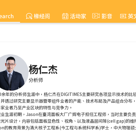
earch
椽经阁
活动家
影音
英
杨仁杰
分析师
0余年的分析师生涯中，杨仁杰在DIGITIMES主要研究各项显示技术的比
，并透过研究主要显示器暨零组件业者的产能、技术布局及产品组合分布
各家业者乃至产业区块的特性与竞争力。
职业生涯初期，Jason在臺湾面板大厂广辉电子担任工程师，当时主要负
光片设计，内容包括面板显色性、视角、以及液晶层间隙(cell gap)的维
son的教育背景为清大核子工程系(今工程与系统科学系)学士，中大物理硕