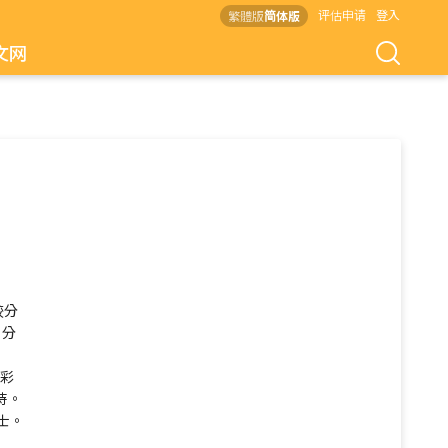
评估申请
登入
繁體版
简体版
文网
较分
，分
责彩
持。
士。