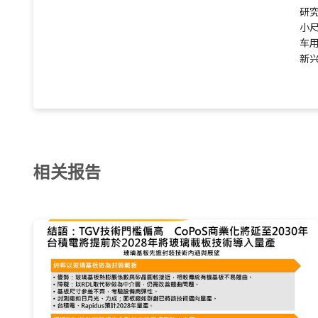
研
小尺
车用
新兴
相关报告