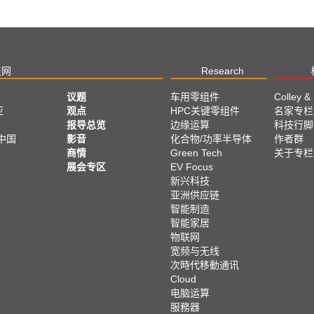
技网
Research
议题
车用零组件
Colley &
亚
观点
HPC关键零组件
名家专栏
报导总览
边缘运算
科技行脚
中国
影音
化合物/功率半导体
作者群
商情
Green Tech
关于专栏
展会专区
EV Focus
新兴科技
亚洲供应链
智能制造
智能家居
物联网
宽频与无线
次時代移動通讯
Cloud
电脑运算
服務器