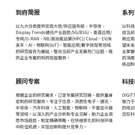
到府简报
系列
以九大分类提供宏观大势/供应链布局、半导体、
以科技
Display Trends通讯产业趋势/5G/B5G/、垂直应用/
绕当前
专网/O-RAN、NB/高效能运算(HPC)/ Cloud、EV/未
新应用
来车、AI、物联网(IoT)、智能应用/數字转型等领域
望未来
的研究报告为基础，整合当前产业发展热门议题，提
业掌握
供企业专属的到府简报服务。
的深度
挑战和
顾问专案
科技
根据企业的研究需求，订定专属研究范畴，提供量身
DIG
定制的研究服务。专注于信息、消费性电子、通讯、
致力于
半导体、汽车科技、人工智能、物联网、平面显示器
的培训
等领域。以深入的产业分析和专业见解，助力企业洞
您在科
悉市场趋势，制定精确策略，在快速变化的科技环境
中抓住机遇，实现创新和提升竞争力。