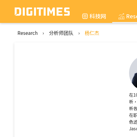
科技网
Res
Research
›
分析师团队
›
杨仁杰
在1
析
析
在
色滤
Ja