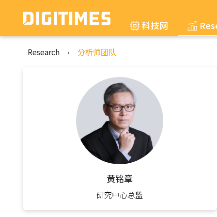
科技网
Res
Research
›
分析师团队
黄铭章
研究中心总监