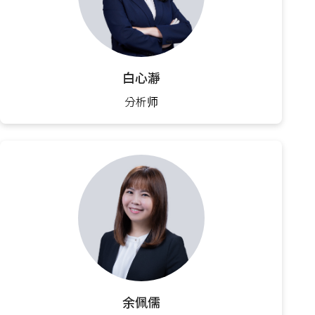
白心瀞
分析师
余佩儒