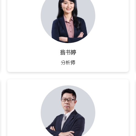
翁书婷
分析师