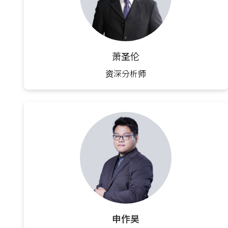
萧圣伦
资深分析师
申作昊