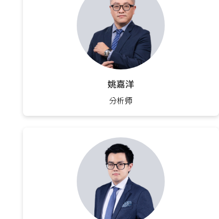
姚嘉洋
分析师