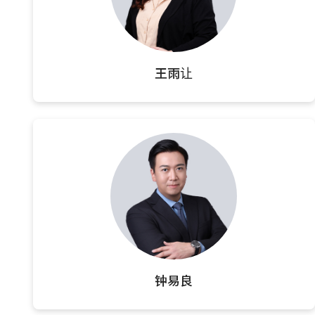
王雨让
钟易良