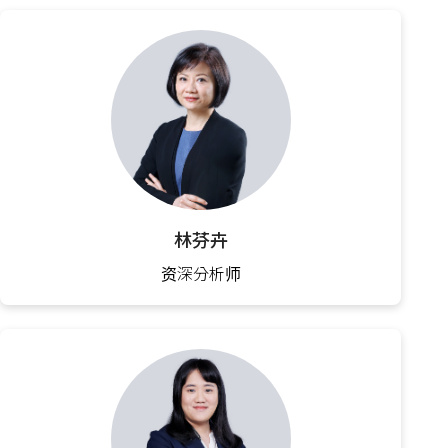
林芬卉
资深分析师