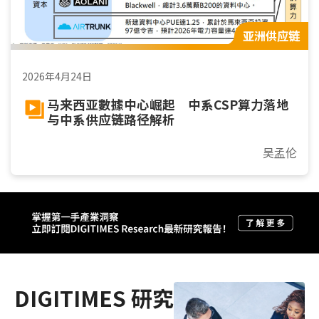
亚洲供应链
2026年4月24日
马来西亚數據中心崛起 中系CSP算力落地
与中系供应链路径解析
吴孟伦
DIGITIMES 研究