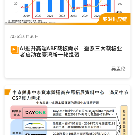
亚洲供应链
2026年6月30日
AI推升高端ABF载板需求 臺系三大载板业
者启动在臺湾新一轮投资
吴孟伦