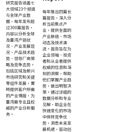
研究报告涵盖七
大领域23个频道
每年推出四篇长
与全球产业数
篇报告，深入分
据，每年发布超
析当前焦点产
过300篇报告，
业，提供全面的
内容以分析全球
产业脉络、市场
及臺湾产销状
动态及技术演
况、产业发展现
进。报告旨在为
况、产品技术趋
企业领袖、投资
势、领导厂商策
者和从业者提供
略及竞争态势。
权威的信息和深
包括区域及新兴
刻的洞察，帮助
市场研究和关键
他们掌握产业趋
零组件发展，實
势，做出明智决
時提供客户所需
策。通过详细的
的产业情报，为
数据分析和专业
臺湾最专业且权
见解，助企业在
威的产业分析服
快速变化的市场
务。
中保持竞争优
势，洞悉未来发
展机遇，驱动创