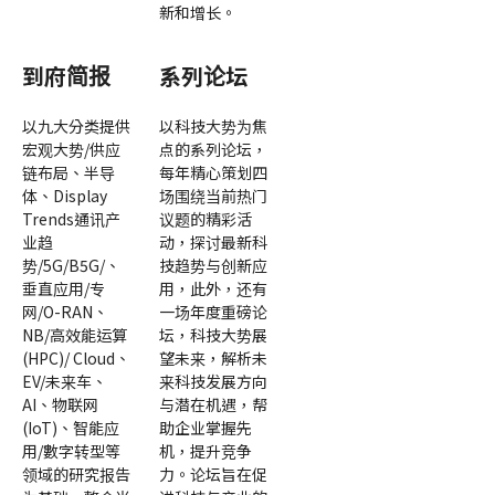
新和增长。
到府简报
系列论坛
以九大分类提供
以科技大势为焦
宏观大势/供应
点的系列论坛，
链布局、半导
每年精心策划四
体、Display
场围绕当前热门
Trends通讯产
议题的精彩活
业趋
动，探讨最新科
势/5G/B5G/、
技趋势与创新应
垂直应用/专
用，此外，还有
网/O-RAN、
一场年度重磅论
NB/高效能运算
坛，科技大势展
(HPC)/ Cloud、
望未来，解析未
EV/未来车、
来科技发展方向
AI、物联网
与潜在机遇，帮
(IoT)、智能应
助企业掌握先
用/數字转型等
机，提升竞争
领域的研究报告
力。论坛旨在促