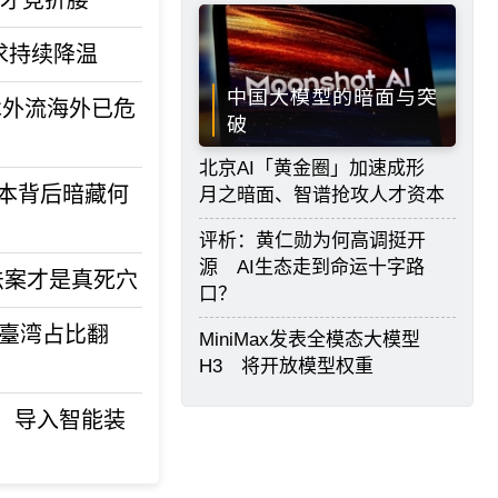
人才竞折腰
求持续降温
中国大模型的暗面与突
技术外流海外已危
破
北京AI「黄金圈」加速成形
资本背后暗藏何
月之暗面、智谱抢攻人才资本
评析：黄仁勋为何高调挺开
源 AI生态走到命运十字路
h法案才是真死穴
口？
口臺湾占比翻
MiniMax发表全模态大模型
H3 将开放模型权重
、导入智能装