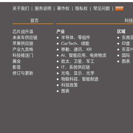
关于我们
服务说明
著作权
隐私权
常见问题
|
|
|
|
|
首页
科技
芯片战升温
产业
区域
未来车供应链
●
半导体．零组件
●
东南
苹果供应链
●
CarTech．绿能
●
印度
产业九宫格
●
移動．通讯．XR
●
东亚/
科技椽送门
●
AI．智能应用．电商物流
●
国际
展会
●
航太．卫星．军工
●
图表
影音
●
IT．系统供应链
修订与更新
●
光电．显示．光学
●
物联科技．智能制造
●
科技政策
●
图表