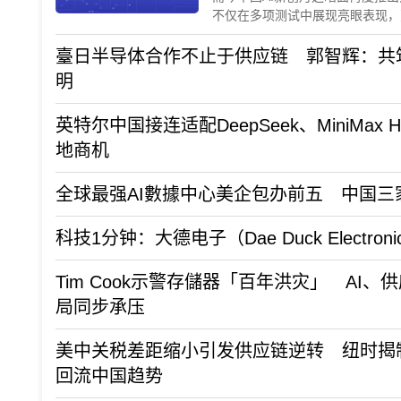
不仅在多项测试中展现亮眼表现，更掀
时刻再临」的热烈讨论。Kimi K
模
臺日半导体合作不止于供应链 郭智辉：共
明
英特尔中国接连适配DeepSeek、MiniMax 
地商机
全球最强AI數據中心美企包办前五 中国三家
科技1分钟：大德电子（Dae Duck Electroni
Tim Cook示警存儲器「百年洪灾」 AI、
局同步承压
美中关税差距缩小引发供应链逆转 纽时揭
回流中国趋势