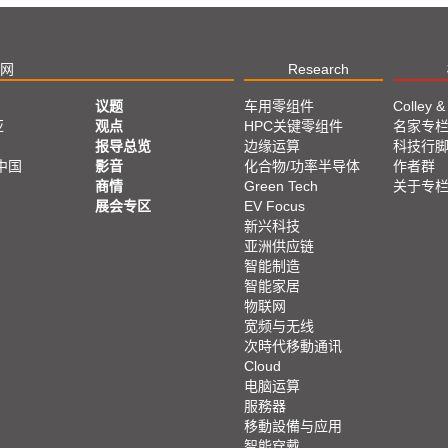
网
Research
议题
车用零组件
Colley &
亚
观点
HPC关键零组件
名家专
报导总览
边缘运算
科技行
中国
影音
化合物/功率半导体
作者群
商情
Green Tech
关于专
展会专区
EV Focus
新兴科技
亚洲供应链
智能制造
智能家居
物联网
宽频与无线
次時代移動通讯
Cloud
电脑运算
服務器
移動設備与应用
智能穿戴