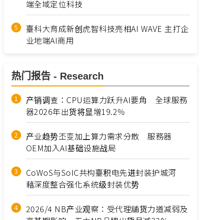
端全域定位科技
臺科大育成新创虎智科技亮相AI WAVE 主打企
业地端AI商用
热门报告 - Research
产销调查：CPU运算力跃升AI要角 全球服務
器2026年出货将显增19.2％
产业趋势丕变加上算力需求分散 服務器
OEM加入AI基础设施战局
CoWoS与SoIC共构臺积电先进封装护城河
藉深度整合强化系统级封装优势
2026/4 NB产业观察：受代理舖货力道减弱及