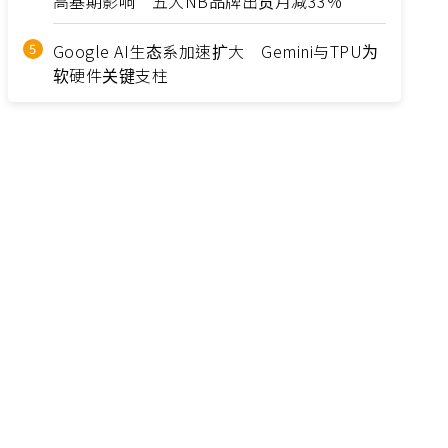
高基期影响 五大NB品牌出货月减33%
Google AI生态系加速扩大 Gemini与TPU为
软硬件关键支柱