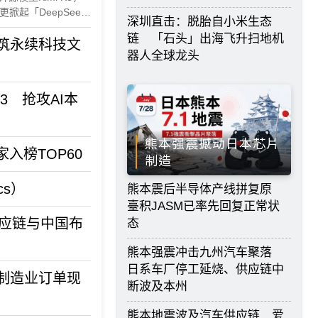
起「DeepSeek
深圳直击：脱胎自小米生态
3带来的讨论或许不只
链 「石头」出海飞升扫地机
筑永续科技文
器人全球龙头
H3 抢攻AI本
熊本强震撼动日本芯片
入榜TOP60
制造
cs）
熊本震后半导体产线拼复原
臺积JASM已率先回复正常状
供应链与中国布
态
熊本强震冲击九州汽车聚落
日系车厂停工延烧、供应链中
制造业订单现
断波及本州
熊本地震波及汽车供应链 爱