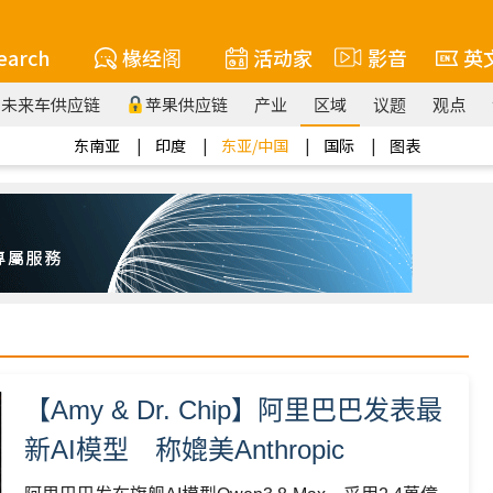
earch
椽经阁
活动家
影音
英
未来车供应链
苹果供应链
产业
区域
议题
观点
东南亚
印度
东亚/中国
国际
图表
【Amy & Dr. Chip】阿里巴巴发表最
新AI模型 称媲美Anthropic