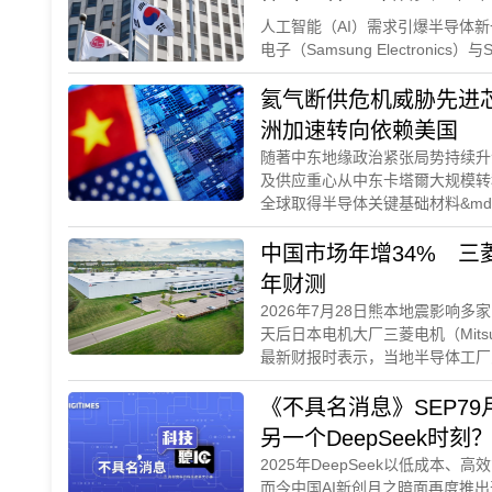
人工智能（AI）需求引爆半导体
电子（Samsung Electronics
氦气断供危机威胁先进
洲加速转向依赖美国
随著中东地缘政治紧张局势持续升
及供应重心从中东卡塔爾大规模转
全球取得半导体关键基础材料&mda
中国市场年增34% 三
年财测
2026年7月28日熊本地震影响多
天后日本电机大厂三菱电机（Mitsubis
最新财报时表示，当地半导体工厂
2016年，影响可忽略，并受惠A
高2026会计年度（2026/4~2027
《不具名消息》SEP7
另一个DeepSeek时刻？K
2025年DeepSeek以低成本、
国AI追上美国吗？
而今中国AI新创月之暗面再度推出开源