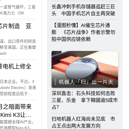
长鑫冲刺手机存儲器追赶三巨
新一波景气循环，三星
）与SK海力士（SK
头 中国手机芯片自主再突破
【漫图秒懂】AI催生芯片通
芯片制造 亚
膨 《芯片战争》作者示警勿
陷中国供应链依赖
温，出口条件的转变
移至美国，正在重塑
sh
菱电机上修全
机器人「扫」出一片天
家日本企业。不过，3
hi Electric）发表
深圳直击：石头科技如何击败
受损程度远低于
I及半导体需求带动，调
三星、乐金 拿下韓國逾5成市
9月之暗面带来
占？
imi K3让中
扫地机器人红海尚未见底 市
高效能震撼全球AI产业，
占王点出两大发展方向
模型Kimi K3，