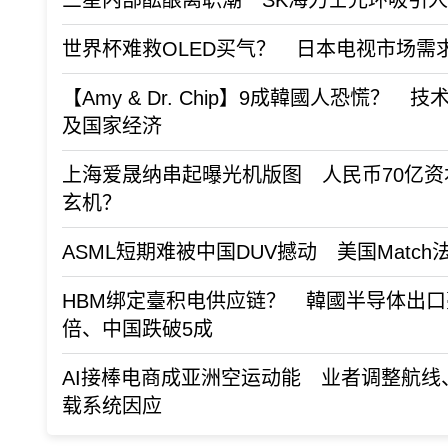
三星内部酝酿离职潮 SK海力士光环吸引
世界杯难救OLED买气？ 日本电视市场需
【Amy & Dr. Chip】9成韓國人恐慌？ 
及国家经济
上海爱晟纳串起曝光机版图 人民币70亿
玄机？
ASML短期难被中国DUV撼动 美国Matc
HBM绑定臺积电供应链？ 韓國半导体出
倍、中国跌破5成
AI接棒电商成亚洲空运动能 业者调整航线
载系统因应