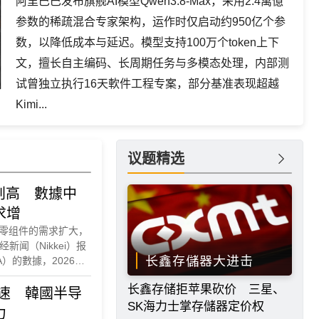
阿里巴巴发布旗舰AI模型Qwen3.8-Max，采用2.4萬億
参数的稀疏混合专家架构，运作时仅启动约950亿个参
数，以降低成本与延迟。模型支持100万个token上下
文，擅长自主编码、长周期任务与多模态处理，内部测
试曾独立执行16天軟件工程专案，部分基准表现超越
Kimi...
议题精选
创高 數據中
求增
关零组件的需求扩大，
闻（Nikkei）报
长鑫存儲器大进击
）的數據，2026年6
%，至2,033亿日
长鑫存储拒苹果砍价 三星、
速 韓國半导
SK海力士掌存儲器定价权
力