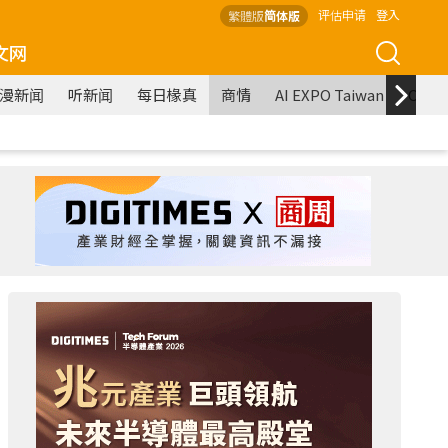
评估申请
登入
繁體版
简体版
文网
漫新闻
听新闻
每日椽真
商情
AI EXPO Taiwan
COM