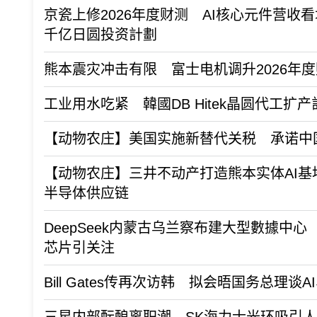
京瓷上修2026年度财测 AI核心元件营收
千亿日圆投资計劃
熊本震灾冲击有限 富士电机调升2026年
工业用水吃紧 韓國DB Hitek晶圆代工扩
【动物农庄】美国实施新替代关税 承诺中国
【动物农庄】三井不动产打造熊本实体AI基
半导体供应链
DeepSeek内蒙古乌兰察布建大型數據中
芯片引关注
Bill Gates传再次访韩 拟会晤国务总理谈A