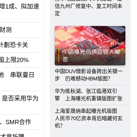
看增1成、拟加速
信九州厂修复中、复工时间未
定
度财测
产計劃恐卡关
中国曝光机供应链大解
密
上限20%
中国DUV微影设备跨出关键一
地 串联臺日
步 仍难撼动HBM版图？
华为练秋湖、张江临港双引
心 是否采用华为
擎 上海曝光机重镇版图扩张
上海爱晟纳串起曝光机版图
人民币70亿资本背后暗藏何玄
I、SMR合作
机？