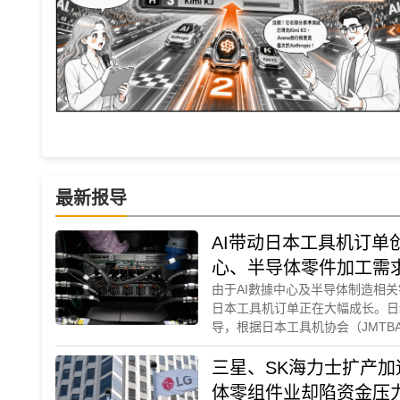
最新报导
AI带动日本工具机订单
心、半导体零件加工需
由于AI數據中心及半导体制造相
日本工具机订单正在大幅成长。日经新
导，根据日本工具机协会（JMTBA
月日本工具机业者订单额大幅年增53
圆
三星、SK海力士扩产加
体零组件业却陷资金压