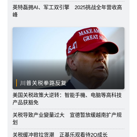
英特磊拥AI、军工双引擎 2025挑战全年营收高
峰
川普关税拳路反复
美国关税政策大逆转：智能手機、电脑等高科技
产品获豁免
关税导致产业變量过大 宣德暂放缓越南扩产规
划
关税缓冲掀拉货潮 正基乐观看待2Q成长