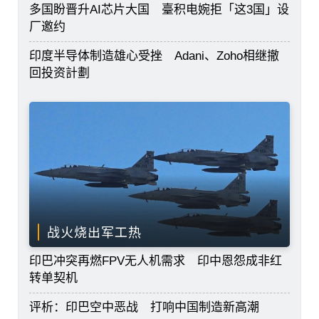
多国盼晋升AI芯片大国 臺积电婉拒「这3国」设
厂邀约
印度半导体制造雄心受挫 Adani、Zoho相继撤
回投资計劃
战火烧出军工热
印巴冲突再燃FPV无人机需求 印中恩怨成非红
转单契机
评析：印巴空中恶战 打响中国制造新高潮