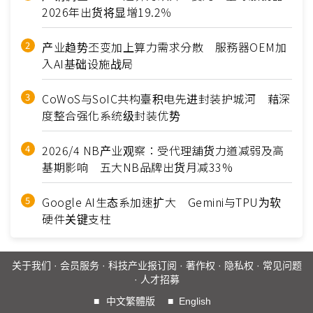
2026年出货将显增19.2％
产业趋势丕变加上算力需求分散 服務器OEM加
入AI基础设施战局
CoWoS与SoIC共构臺积电先进封装护城河 藉深
度整合强化系统级封装优势
2026/4 NB产业观察：受代理舖货力道减弱及高
基期影响 五大NB品牌出货月减33%
Google AI生态系加速扩大 Gemini与TPU为软
硬件关键支柱
关于我们
·
会员服务
·
科技产业报订阅
·
著作权
·
隐私权
·
常见问题
·
人才招募
■
中文繁體版
■
English