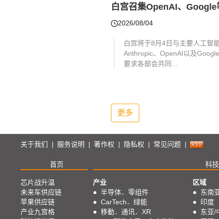
白宫召集OpenAI、Goog
2026/08/04
白宫将于8月4日与主要人工智
Anthropic、OpenAI以及
要求各部会共同...
更多
关于我们
服务说明
著作权
隐私权
常见问题
|
|
|
|
|
首页
科技
芯片战升温
产业
区域
未来车供应链
●
半导体．零组件
●
东南
苹果供应链
●
CarTech．绿能
●
印度
产业九宫格
●
移動．通讯．XR
●
东亚/