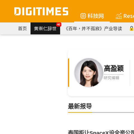
科技网
Res
40
首页
黄崇仁辞世
《百年，并不孤寂》产业导读
高盈颖
研究编辑
最新报导
泰国拒让SpaceX设全资