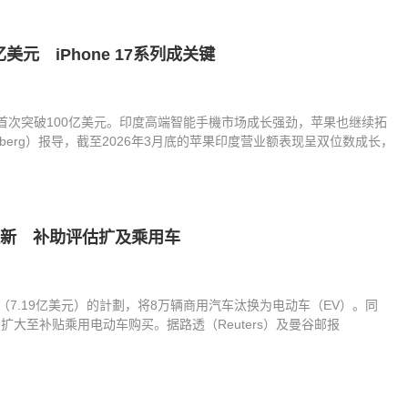
美元 iPhone 17系列成关键
收首次突破100亿美元。印度高端智能手機市场成长强劲，苹果也继续拓
mberg）报导，截至2026年3月底的苹果印度营业额表现呈双位数成长，
V换新 补助评估扩及乘用车
（7.19亿美元）的計劃，将8万辆商用汽车汰换为电动车（EV）。同
大至补贴乘用电动车购买。据路透（Reuters）及曼谷邮报