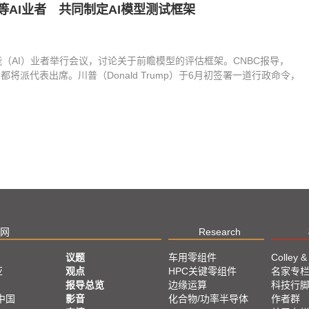
le等AI业者 共同制定AI模型测试框架
能（AI）业者举行会议，讨论关于前瞻模型的评估框架。CNBC报导，
Google都将派代表出席。川普（Donald Trump）于6月初签署一道行政命令，
网
Research
议题
车用零组件
Colley &
亚
观点
HPC关键零组件
名家专
报导总览
边缘运算
科技行
中国
影音
化合物/功率半导体
作者群