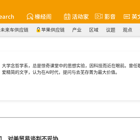
earch
椽经阁
活动家
影音
英
未来车供应链
苹果供应链
产业
区域
议题
观点
大学念哲学系，总是惊奇课堂中的思想实验，因科技而近在眼前。曾任
爱精简的文字，认为在AI时代，提问与去芜存菁为最大价值。
公司 对美贸易谈判不妥协