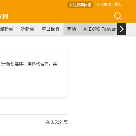
评估申请
登入
繁體版
简体版
文网
漫新闻
听新闻
每日椽真
商情
AI EXPO Taiwan
COM
职于新创媒体、媒体代理商。喜
共 3,519 笔