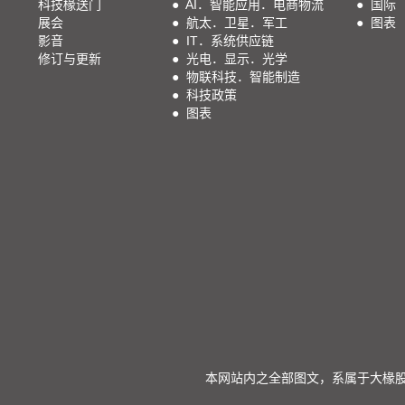
科技椽送门
●
AI．智能应用．电商物流
●
国际
展会
●
航太．卫星．军工
●
图表
影音
●
IT．系统供应链
修订与更新
●
光电．显示．光学
●
物联科技．智能制造
●
科技政策
●
图表
本网站内之全部图文，系属于大椽股份有