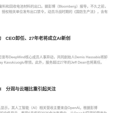
料和回收电池材料的出口。据彭博（Bloomberg）报导，不久之前，
rump）授权相关单位发布出口禁令，动员冷战时期的《国防生产法》，含有
层异动 CEO卸任、27年老将成立AI新创
月5日宣布DeepMind核心成员人事异动，共同創始人Demis Hassabis将卸
 Kavukcuoglu带领。此外，服务超过27年的Jeff Dean也将离任。
AI 分润与云端比重引起关注
露消息显示，其人工智能（AI）相关营收主要来自OpenAI。根据彭博