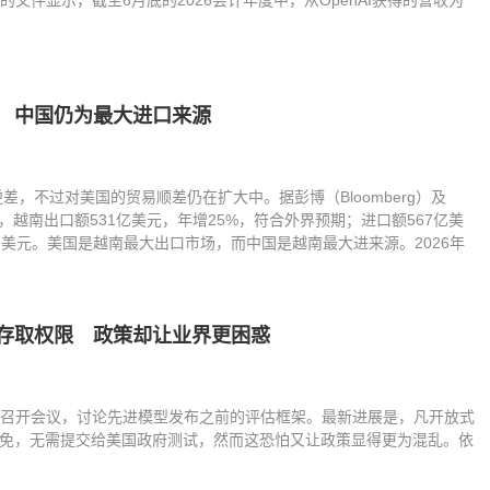
提交的文件显示，截至6月底的2026会计年度中，从OpenAI获得的营收为
 中国仍为最大进口来源
差，不过对美国的贸易顺差仍在扩大中。据彭博（Bloomberg）及
26年7月，越南出口额531亿美元，年增25%，符合外界预期；进口额567亿美
6亿美元。美国是越南最大出口市场，而中国是越南最大进来源。2026年
存取权限 政策却让业界更困惑
者召开会议，讨论先进模型发布之前的评估框架。最新进展是，凡开放式
都可以豁免，无需提交给美国政府测试，然而这恐怕又让政策显得更为混乱。依