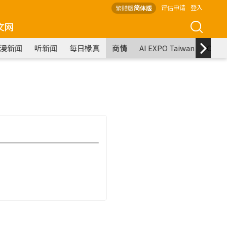
评估申请
登入
繁體版
简体版
文网
漫新闻
听新闻
每日椽真
商情
AI EXPO Taiwan
COM