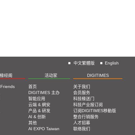
■
中文繁體版
■
English
椽经阁
活动家
DIGITIMES
 Friends
首页
关于我们
栏
DIGITIMES 主办
会员服务
脚
智能应用
科技椽送门
云端 & 網安
科技产业报订阅
栏
产品 & 研发
订阅DIGITIMES移動版
AI & 创新
整合行销服务
其他
人才招募
AI EXPO Taiwan
联络我们