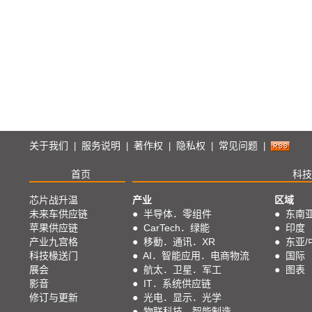
关于我们
服务说明
著作权
隐私权
常见问题
|
|
|
|
|
首页
科技
芯片战升温
产业
区域
未来车供应链
●
半导体．零组件
●
东南
苹果供应链
●
CarTech．绿能
●
印度
产业九宫格
●
移動．通讯．XR
●
东亚/
科技椽送门
●
AI．智能应用．电商物流
●
国际
展会
●
航太．卫星．军工
●
图表
影音
●
IT．系统供应链
修订与更新
●
光电．显示．光学
●
物联科技．智能制造