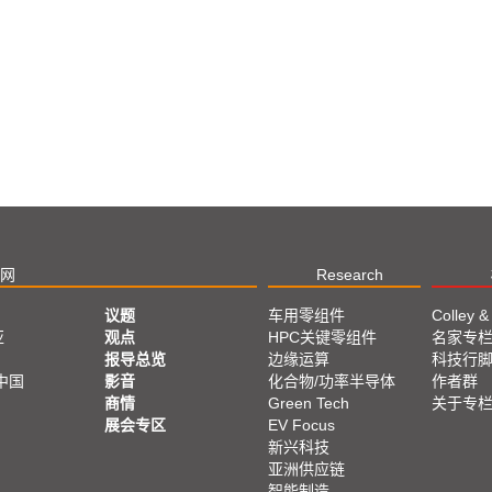
网
Research
议题
车用零组件
Colley &
亚
观点
HPC关键零组件
名家专
报导总览
边缘运算
科技行
中国
影音
化合物/功率半导体
作者群
商情
Green Tech
关于专
展会专区
EV Focus
新兴科技
亚洲供应链
智能制造