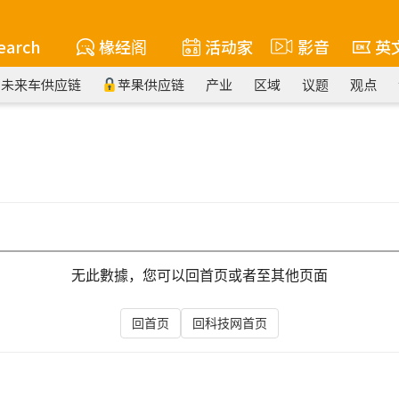
earch
椽经阁
活动家
影音
英
未来车供应链
苹果供应链
产业
区域
议题
观点
无此數據，您可以回首页或者至其他页面
回首页
回科技网首页