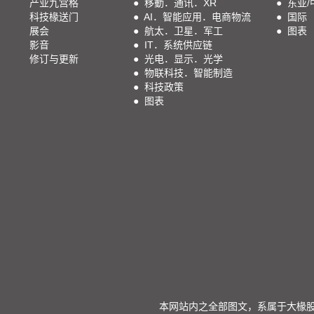
产业九宫格
●
移動．通讯．XR
●
东亚/
科技椽送门
●
AI．智能应用．电商物流
●
国际
展会
●
航太．卫星．军工
●
图表
影音
●
IT．系统供应链
修订与更新
●
光电．显示．光学
●
物联科技．智能制造
●
科技政策
●
图表
本网站内之全部图文，系属于大椽股份有