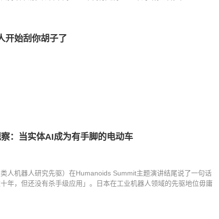
机器人开始刮你胡子了
mit观察：当实体AI成为有手脚的电动车
机器人研究先驱）在Humanoids Summit主题演讲结尾说了一句话
数十年，但还没有杀手级应用」。日本在工业机器人领域的先驱地位毋庸