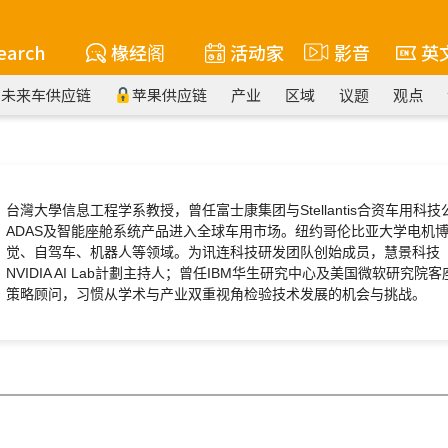
earch
椽经阁
活动家
影音
英
未来车供应链
苹果供应链
产业
区域
议题
观点
台灣大學信息工程学系教授，曾任富士康集团与Stellantis合资车用
ADAS及智能座舱系统产品进入全球车用市场。纽约哥伦比亚大学电机
觉、自驾车、机器人等领域。为讯连科技研发团队创始成员，慧景科技（thi
NVIDIA AI Lab計劃主持人；曾任IBM华生研究中心及美国微软研究
策略顾问，习惯从学术与产业双重视角检验技术发展的机会与挑战。