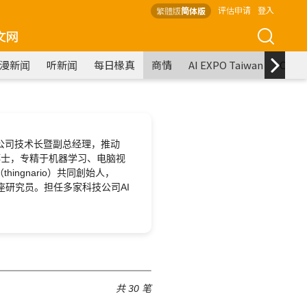
评估申请
登入
繁體版
简体版
文网
漫新闻
听新闻
每日椽真
商情
AI EXPO Taiwan
COM
科技公司技术长暨副总经理，推动
博士，专精于机器学习、电脑视
ngnario）共同創始人，
院客座研究员。担任多家科技公司AI
共 30 笔