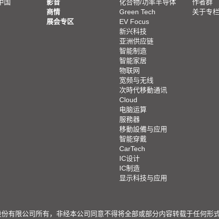
中国
影音
化合物/功率半导体
作者群
商情
Green Tech
关于专
展会专区
EV Focus
新兴科技
亚洲供应链
智能制造
智能家居
物联网
宽频与无线
次時代移動通讯
Cloud
电脑运算
服務器
移動設備与应用
智能穿戴
CarTech
IC设计
IC制造
显示科技与应用
限公司所有，非经本公司同意不得将全部或部分内容转载于任何形式之媒体 © 