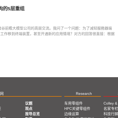
架构的5层重组
家硅谷前瞻大模型公司的高层交流。我问了一个问题：为了减轻服務器端
分工作移到终端装置，甚至开通新的应用情境？对方的回答很直接：根据
网
Research
议题
车用零组件
Colley &
亚
观点
HPC关键零组件
名家专
报导总览
边缘运算
科技行