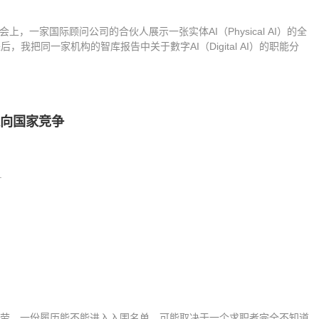
会上，一家国际顾问公司的合伙人展示一张实体AI（Physical AI）的全
我把同一家机构的智库报告中关于數字AI（Digital AI）的职能分
争走向国家竞争
.
代劳，一份履历能不能进入入围名单，可能取决于一个求职者完全不知道