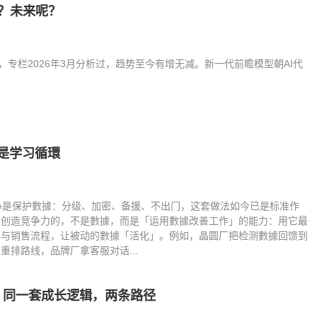
了？未来呢？
增，专栏2026年3月分析过，趋势至今有增无减。新一代前瞻模型朝AI代
是学习循環
心是保护數據：分级、加密、备援、不出门，这套做法如今已是标准作
正创造竞争力的，不是數據，而是「运用數據改善工作」的能力：用它最
营与销售流程，让被动的數據「活化」。例如，晶圆厂把检测數據回馈到
排路线，品牌厂拿客服对话...
ical AI：同一套成长逻辑，两条路径