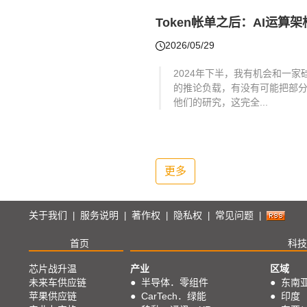
Token帐单之后：AI运算
2026/05/29
2024年下半，我有机会和一
的推论负载，有没有可能把部
他们的研究，这完全...
更多
关于我们
服务说明
著作权
隐私权
常见问题
|
|
|
|
|
首页
科技
芯片战升温
产业
区域
未来车供应链
●
半导体．零组件
●
东南
苹果供应链
●
CarTech．绿能
●
印度