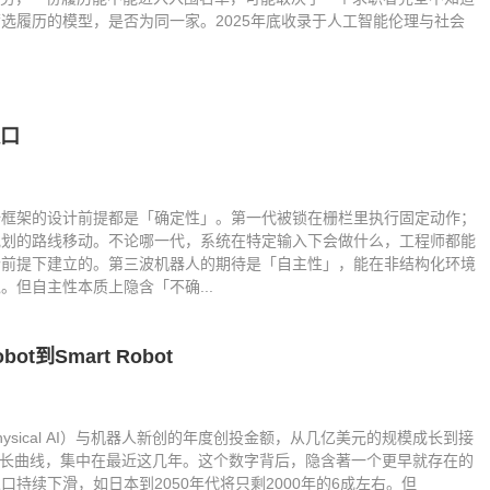
选履历的模型，是否为同一家。2025年底收录于人工智能伦理与社会
缺口
全框架的设计前提都是「确定性」。第一代被锁在栅栏里执行固定动作；
规划的路线移动。不论哪一代，系统在特定输入下会做什么，工程师都能
个前提下建立的。第三波机器人的期待是「自主性」，能在非结构化环境
但自主性本质上隐含「不确...
obot到Smart Robot
ysical AI）与机器人新创的年度创投金额，从几亿美元的规模成长到接
的成长曲线，集中在最近这几年。这个数字背后，隐含著一个更早就存在的
持续下滑，如日本到2050年代将只剩2000年的6成左右。但