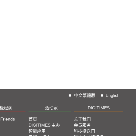
■
中文繁體版
■
English
椽经阁
活动家
DIGITIMES
 Friends
首页
关于我们
栏
DIGITIMES 主办
会员服务
脚
智能应用
科技椽送门