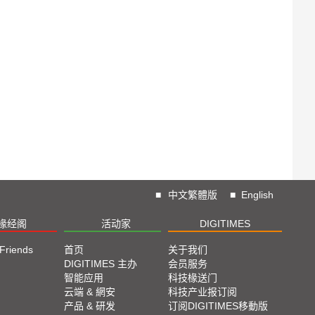
■
中文繁體版
■
English
椽经阁
活动家
DIGITIMES
 Friends
首页
关于我们
DIGITIMES 主办
会员服务
智能应用
科技椽送门
云端 & 網安
科技产业报订阅
产品 & 研发
订阅DIGITIMES移動版