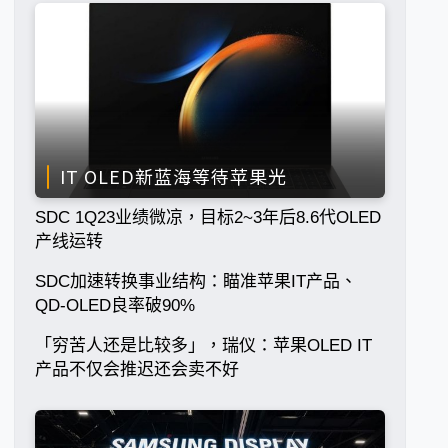
IT OLED新蓝海等待苹果光
SDC 1Q23业绩微凉，目标2~3年后8.6代OLED
产线运转
SDC加速转换事业结构：瞄准苹果IT产品、
QD-OLED良率破90%
「穷苦人还是比较多」，瑞仪：苹果OLED IT
产品不仅会推迟还会卖不好