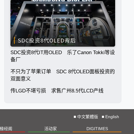
SDC投资8代OLED背后
SDC投资8代IT用OLED 乐了Canon Tokki等设
备厂
不只为了苹果订单 SDC 8代OLED面板投资的
双面意义
传LGD不堪亏损 求售广州8.5代LCD产线
■
中文繁體版
■
English
椽经阁
活动家
DIGITIMES