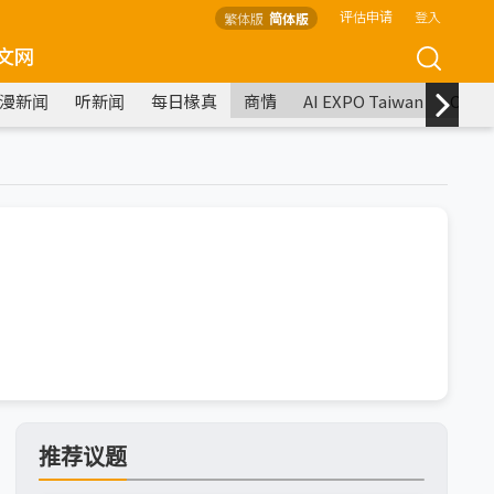
评估申请
登入
繁体版
简体版
文网
漫新闻
听新闻
每日椽真
商情
AI EXPO Taiwan
COM
推荐议题