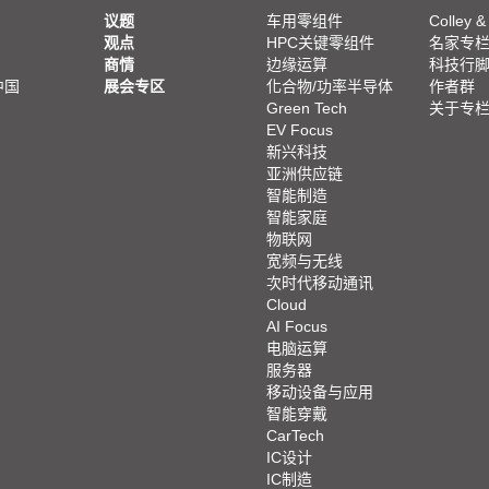
议题
车用零组件
Colley &
观点
HPC关键零组件
名家专
商情
边缘运算
科技行
中国
展会专区
化合物/功率半导体
作者群
Green Tech
关于专
EV Focus
新兴科技
亚洲供应链
智能制造
智能家庭
物联网
宽频与无线
次时代移动通讯
Cloud
AI Focus
电脑运算
服务器
移动设备与应用
智能穿戴
CarTech
IC设计
IC制造