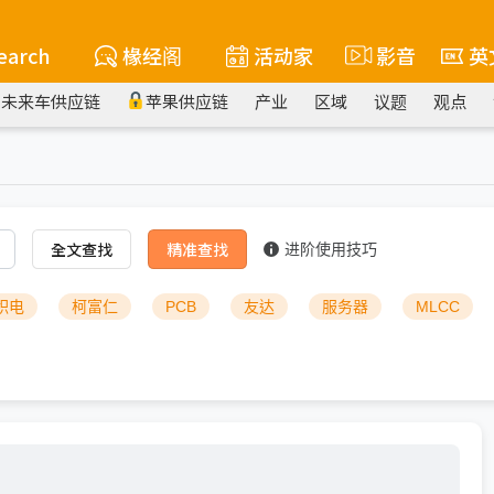
earch
椽经阁
活动家
影音
英
未来车供应链
苹果供应链
产业
区域
议题
观点
全文查找
精准查找
进阶使用技巧
积电
柯富仁
PCB
友达
服务器
MLCC