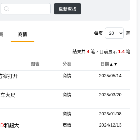
重新查找
每页
笔
阁
商情
结果共
4
笔，目前显示
1-4
笔
图表
分类
日期
▲
▼
商情
2025/05/14
方案打开
商情
2025/03/20
持汽车大尺
商情
2025/01/08
商情
2024/12/13
ED
和超大