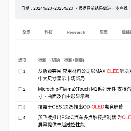
日期：
2024/5/20~2025/5/20
，根据目前结果做进一步查找
全网
科技
Research
图表
椽经
选取
标题
(切换：标题+摘要)
从瓶颈突围 应用材料公司以MAX
OLED
解决
1.
中大尺寸显示市场新局
Microchip扩展maXTouch M1系列元件 支
2.
寸、曲面及自由形显示幕
技嘉于CES 2025推出QD-
OLED
电竞屏幕
3.
英飞凌推出PSoC汽车多点触控控制器 为
OL
4.
屏幕提供卓越触控性能