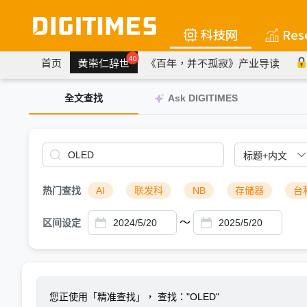
科技网
Res
40
首页
黄崇仁辞世
《百年，并不孤寂》产业导读
全文查找
Ask DIGITIMES
热门查找
AI
联发科
NB
存储器
台
～
区间设定
您正使用「精准查找」，
查找："OLED"