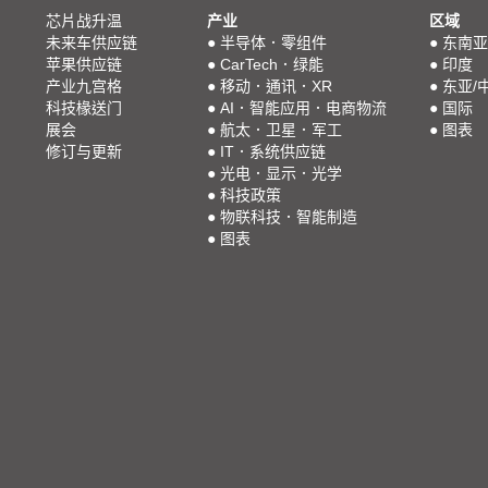
芯片战升温
产业
区域
未来车供应链
●
半导体．零组件
●
东南亚
苹果供应链
●
CarTech．绿能
●
印度
产业九宫格
●
移动．通讯．XR
●
东亚/
科技椽送门
●
AI．智能应用．电商物流
●
国际
展会
●
航太．卫星．军工
●
图表
修订与更新
●
IT．系统供应链
●
光电．显示．光学
●
科技政策
●
物联科技．智能制造
●
图表