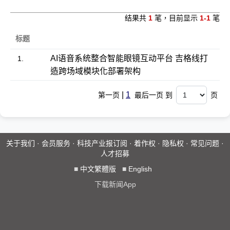
结果共
1
笔，目前显示
1-1
笔
标题
AI语音系统整合智能眼镜互动平台 吉格线打
1.
造跨场域模块化部署架构
|
1
第一页
最后一页 到
页
关于我们
·
会员服务
·
科技产业报订阅
·
着作权
·
隐私权
·
常见问题
·
人才招募
■
中文繁體版
■
English
下载新闻App