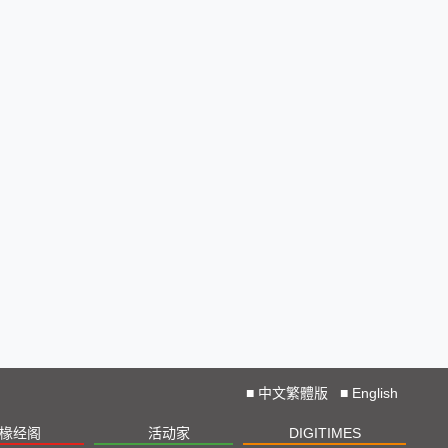
■
中文繁體版
■
English
椽经阁
活动家
DIGITIMES