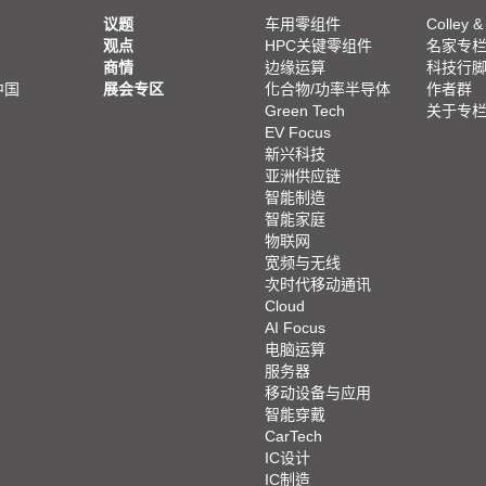
议题
车用零组件
Colley &
观点
HPC关键零组件
名家专
商情
边缘运算
科技行
中国
展会专区
化合物/功率半导体
作者群
Green Tech
关于专
EV Focus
新兴科技
亚洲供应链
智能制造
智能家庭
物联网
宽频与无线
次时代移动通讯
Cloud
AI Focus
电脑运算
服务器
移动设备与应用
智能穿戴
CarTech
IC设计
IC制造