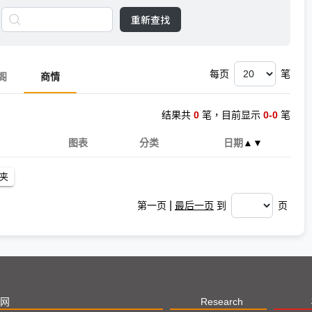
重新查找
每页
笔
阁
商情
结果共
0
笔，目前显示
0-0
笔
图表
分类
日期
▲
▼
|
第一页
最后一页
到
页
网
Research