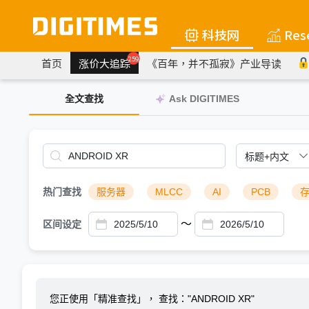
科技网
Res
259
首页
涨价大追踪
《百年，并不孤寂》产业导读
全文查找
Ask DIGITIMES
热门查找
服务器
MLCC
AI
PCB
～
区间设定
您正使用「精准查找」，
查找："ANDROID XR"