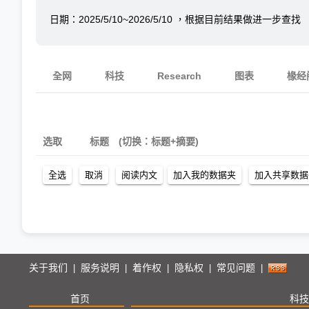
日期：
2025/5/10~2026/5/10
，根据目前结果做进一步查找
全网
科技
Research
图表
椽经
选取
标题
(切换：标题+摘要)
关于我们
服务说明
着作权
隐私权
常见问题
|
|
|
|
|
首页
科技