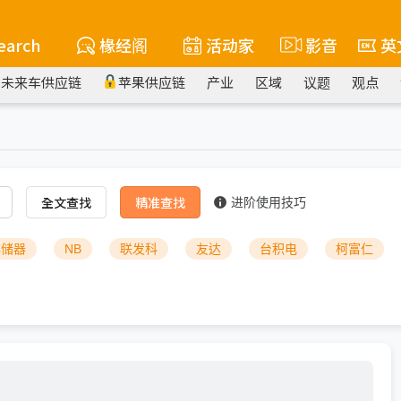
earch
椽经阁
活动家
影音
英
未来车供应链
苹果供应链
产业
区域
议题
观点
全文查找
精准查找
进阶使用技巧
存储器
NB
联发科
友达
台积电
柯富仁