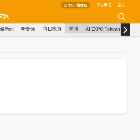
评估申请
登入
繁体版
简体版
文网
漫新闻
听新闻
每日椽真
商情
AI EXPO Taiwan
COM