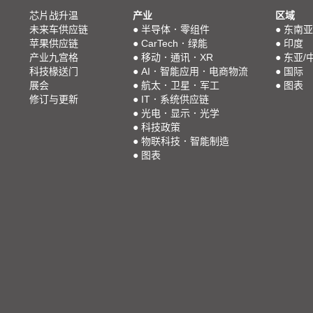
芯片战升温
产业
区域
未来车供应链
●
半导体．零组件
●
东南亚
苹果供应链
●
CarTech．绿能
●
印度
产业九宫格
●
移动．通讯．XR
●
东亚/
科技椽送门
●
AI．智能应用．电商物流
●
国际
展会
●
航太．卫星．军工
●
图表
修订与更新
●
IT．系统供应链
●
光电．显示．光学
●
科技政策
●
物联科技．智能制造
●
图表