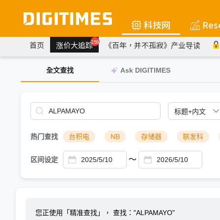
科技网
Res
259
首页
涨价大追踪
《百年，并不孤寂》产业导读
全文查找
Ask DIGITIMES
热门查找
台积电
NB
存储器
联发科
～
区间设定
您正使用「精准查找」，
查找："ALPAMAYO"