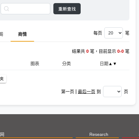
重新查找
每页
笔
阁
商情
结果共
0
笔，目前显示
0-0
笔
图表
分类
日期
▲
▼
|
第一页
最后一页
到
页
网
Research