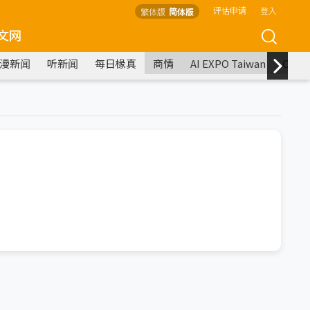
评估申请
登入
繁体版
简体版
文网
漫新闻
听新闻
每日椽真
商情
AI EXPO Taiwan
COM