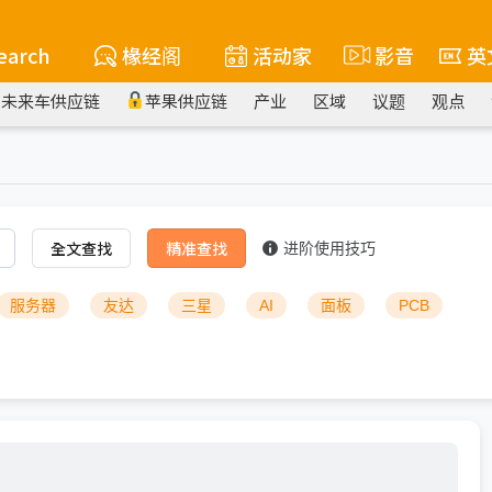
earch
椽经阁
活动家
影音
英
未来车供应链
苹果供应链
产业
区域
议题
观点
全文查找
精准查找
进阶使用技巧
服务器
友达
三星
AI
面板
PCB