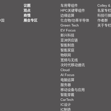
议题
车用零组件
Colley &
观点
HPC关键零组件
名家专
商情
边缘运算
科技行
中国
展会专区
化合物/功率半导体
作者群
Green Tech
关于专
EV Focus
新兴科技
亚洲供应链
智能制造
智能家庭
物联网
宽频与无线
次时代移动通讯
Cloud
AI Focus
电脑运算
服务器
移动设备与应用
智能穿戴
CarTech
IC设计
IC制造