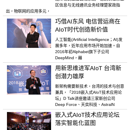
区信息与无线通讯业务经理楚家政指
出，物联网的应用多元，
巧借AI东风 电信营运商在
AIoT时代创造新价值
人工智能(Artificial Intelligence；AI)发
展多年，近年应用市场开始加速。自
2016年初Alphabet旗下子公司
DeepMind，藉
用新思维进军AIoT 台湾新
创潜力雄厚
新架构需要新技术，台湾的技术与创意
兼具，「2018嵌入式AIoT技术应用论
坛」D Talk讲座邀请三家新创公司
Deep Force、天奕科技、AstralN
嵌入式AIoT技术应用论坛
落实智能化蓝图