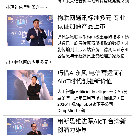
析，未来语音频率预料将变成系统必须
处理的信号种类之一。
物联网通讯标准多元 专业
认证加速产品上市
通讯是物联网架构中极重要的技术，透
过通讯，底层传感器所撷取的数据，才
能传输到上层云端系统，德凯认证东亚
区信息与无线通讯业务经理楚家政指
出，物联网的应用多元，
巧借AI东风 电信营运商在
AIoT时代创造新价值
人工智能(Artificial Intelligence；AI)发
展多年，近年应用市场开始加速。自
2016年初Alphabet旗下子公司
DeepMind，藉
用新思维进军AIoT 台湾新
创潜力雄厚