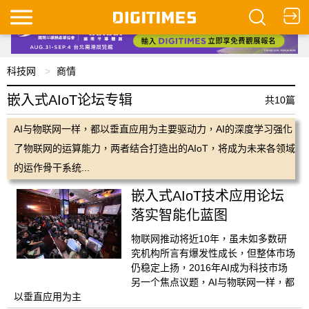
科技网
商情
嵌入式AIoT论坛专辑
共10篇
AI与物联网一样，都以垂直应用为主要驱动力，AI的深度学习强化
了物联网的运算能力，两者结合打造出的AIoT，将成为未来各领域
的运作骨干系统...
嵌入式AIoT技术应用论坛
落实智能化蓝图
物联网推动将近10年，虽未如多数研
究机构所言有爆发性成长，但整体市场
仍稳定上扬，2016年AI成为科技市场
另一个焦点议题，AI与物联网一样，都
以垂直应用为主