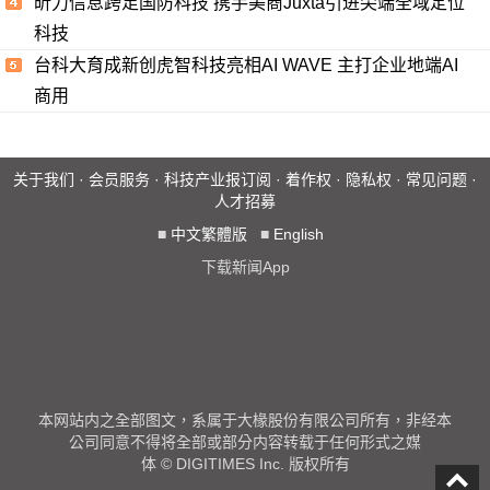
昕力信息跨足国防科技 携手美商Juxta引进尖端全域定位
科技
台科大育成新创虎智科技亮相AI WAVE 主打企业地端AI
商用
关于我们
·
会员服务
·
科技产业报订阅
·
着作权
·
隐私权
·
常见问题
·
人才招募
■
中文繁體版
■
English
下载新闻App
本网站内之全部图文，系属于大椽股份有限公司所有，非经本
公司同意不得将全部或部分内容转载于任何形式之媒
体 © DIGITIMES Inc. 版权所有