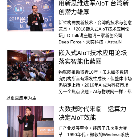
用新思维进军AIoT 台湾新
创潜力雄厚
新架构需要新技术，台湾的技术与创意
兼具，「2018嵌入式AIoT技术应用论
坛」D Talk讲座邀请三家新创公司
Deep Force、天奕科技、AstralN
嵌入式AIoT技术应用论坛
落实智能化蓝图
物联网推动将近10年，虽未如多数研
究机构所言有爆发性成长，但整体市场
仍稳定上扬，2016年AI成为科技市场
另一个焦点议题，AI与物联网一样，都
以垂直应用为主
大数据时代来临 运算力
决定AIoT效能
IT产业发展至今，经历了几次重大变
革：1990年代，微软的Windows系统