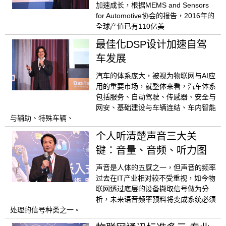
加速成长，根据MEMS and Sensors
for Automotive协会的报告，2016年的
全球产值已有110亿美
最佳化DSP设计加速自驾
车发展
汽车的体系庞大，被视为物联网与AI应
用的重要市场，就整体来看，汽车体系
包括服务、自动驾驶、传感器、安全与
网安、基础建设与车辆连结、车内智能
与辅助、特殊车辆、
个人听清楚声音三大关
键：音量、音频、听力图
声音是人体的五感之一，但声音的频率
过去在IT产业相对较不受重视，如今物
联网透过底层的设备撷取信号做为分
析，未来语音频率预料将变成系统必须
处理的信号种类之一。