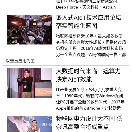
坛」D Talk讲座邀请三家新创公司
Deep Force、天奕科技、AstralN
嵌入式AIoT技术应用论坛
落实智能化蓝图
物联网推动将近10年，虽未如多数研
究机构所言有爆发性成长，但整体市场
仍稳定上扬，2016年AI成为科技市场
另一个焦点议题，AI与物联网一样，都
以垂直应用为主
大数据时代来临 运算力
决定AIoT效能
IT产业发展至今，经历了几次重大变
革：1990年代，微软的Windows系统
让PC开启了全新的数码时代；2007年
Apple推出的首支iPhone，让移动运
物联网电力设计大不同 低
杂讯高整合将成重点