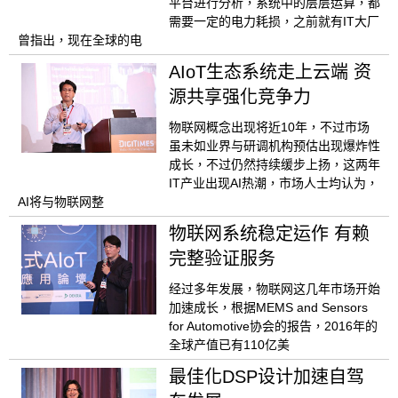
平台进行分析，系统中的层层运算，都
需要一定的电力耗损，之前就有IT大厂
曾指出，现在全球的电
AIoT生态系统走上云端 资
源共享强化竞争力
物联网概念出现将近10年，不过市场
虽未如业界与研调机构预估出现爆炸性
成长，不过仍然持续缓步上扬，这两年
IT产业出现AI热潮，市场人士均认为，
AI将与物联网整
物联网系统稳定运作 有赖
完整验证服务
经过多年发展，物联网这几年市场开始
加速成长，根据MEMS and Sensors
for Automotive协会的报告，2016年的
全球产值已有110亿美
最佳化DSP设计加速自驾