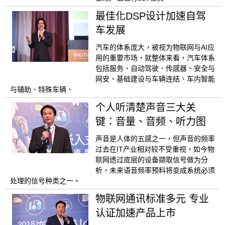
最佳化DSP设计加速自驾
车发展
汽车的体系庞大，被视为物联网与AI应
用的重要市场，就整体来看，汽车体系
包括服务、自动驾驶、传感器、安全与
网安、基础建设与车辆连结、车内智能
与辅助、特殊车辆、
个人听清楚声音三大关
键：音量、音频、听力图
声音是人体的五感之一，但声音的频率
过去在IT产业相对较不受重视，如今物
联网透过底层的设备撷取信号做为分
析，未来语音频率预料将变成系统必须
处理的信号种类之一。
物联网通讯标准多元 专业
认证加速产品上市