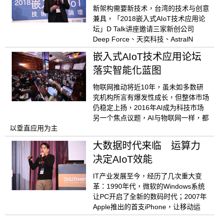
新架构需要新技术，台湾的技术与创意
兼具，「2018嵌入式AIoT技术应用论
坛」D Talk讲座邀请三家新创公司
Deep Force、天奕科技、AstralN
嵌入式AIoT技术应用论坛
落实智能化蓝图
物联网推动将近10年，虽未如多数研
究机构所言有爆发性成长，但整体市场
仍稳定上扬，2016年AI成为科技市场
另一个焦点议题，AI与物联网一样，都
以垂直应用为主
大数据时代来临 运算力
决定AIoT效能
IT产业发展至今，经历了几次重大变
革：1990年代，微软的Windows系统
让PC开启了全新的数码时代；2007年
Apple推出的首支iPhone，让移动运