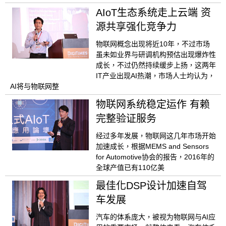
AIoT生态系统走上云端 资
源共享强化竞争力
物联网概念出现将近10年，不过市场
虽未如业界与研调机构预估出现爆炸性
成长，不过仍然持续缓步上扬，这两年
IT产业出现AI热潮，市场人士均认为，
AI将与物联网整
物联网系统稳定运作 有赖
完整验证服务
经过多年发展，物联网这几年市场开始
加速成长，根据MEMS and Sensors
for Automotive协会的报告，2016年的
全球产值已有110亿美
最佳化DSP设计加速自驾
车发展
汽车的体系庞大，被视为物联网与AI应