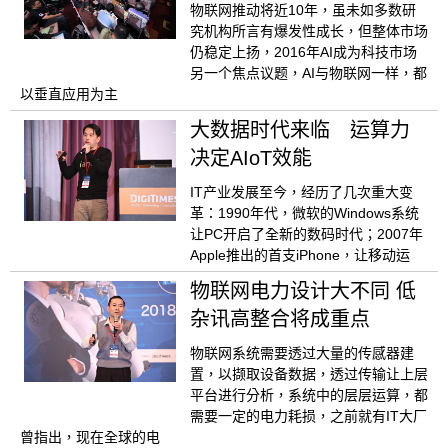
物联网推动将近10年，虽未如多数研
究机构所言有爆发性成长，但整体市场
仍稳定上扬，2016年AI成为科技市场
另一个焦点议题，AI与物联网一样，都
以垂直应用为主
大数据时代来临 运算力
决定AIoT效能
IT产业发展至今，经历了几次重大变
革：1990年代，微软的Windows系统
让PC开启了全新的数码时代；2007年
Apple推出的首支iPhone，让移动运
物联网电力设计大不同 低
杂讯高整合将成重点
物联网系统需要透过大量的传感器建
置，以撷取设备数据，透过传输让上层
平台进行分析，系统中的层层运算，都
需要一定的电力耗损，之前就有IT大厂
曾指出，现在全球的电