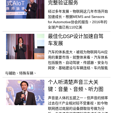
完整验证服务
经过多年发展，物联网这几年市场开始
加速成长，根据MEMS and Sensors
for Automotive协会的报告，2016年的
全球产值已有110亿美
最佳化DSP设计加速自驾
车发展
汽车的体系庞大，被视为物联网与AI应
用的重要市场，就整体来看，汽车体系
包括服务、自动驾驶、传感器、安全与
网安、基础建设与车辆连结、车内智能
与辅助、特殊车辆、
个人听清楚声音三大关
键：音量、音频、听力图
声音是人体的五感之一，但声音的频率
过去在IT产业相对较不受重视，如今物
联网透过底层的设备撷取信号做为分