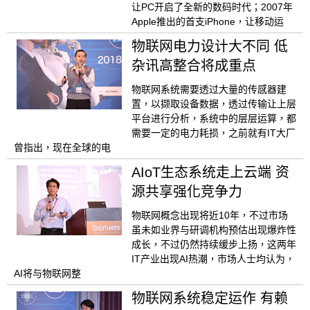
让PC开启了全新的数码时代；2007年
Apple推出的首支iPhone，让移动运
物联网电力设计大不同 低
杂讯高整合将成重点
物联网系统需要透过大量的传感器建
置，以撷取设备数据，透过传输让上层
平台进行分析，系统中的层层运算，都
需要一定的电力耗损，之前就有IT大厂
曾指出，现在全球的电
AIoT生态系统走上云端 资
源共享强化竞争力
物联网概念出现将近10年，不过市场
虽未如业界与研调机构预估出现爆炸性
成长，不过仍然持续缓步上扬，这两年
IT产业出现AI热潮，市场人士均认为，
AI将与物联网整
物联网系统稳定运作 有赖