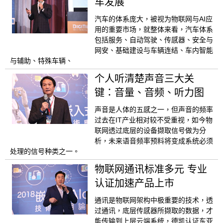
车发展
汽车的体系庞大，被视为物联网与AI应
用的重要市场，就整体来看，汽车体系
包括服务、自动驾驶、传感器、安全与
网安、基础建设与车辆连结、车内智能
与辅助、特殊车辆、
个人听清楚声音三大关
键：音量、音频、听力图
声音是人体的五感之一，但声音的频率
过去在IT产业相对较不受重视，如今物
联网透过底层的设备撷取信号做为分
析，未来语音频率预料将变成系统必须
处理的信号种类之一。
物联网通讯标准多元 专业
认证加速产品上市
通讯是物联网架构中极重要的技术，透
过通讯，底层传感器所撷取的数据，才
能传输到上层云端系统，德凯认证东亚