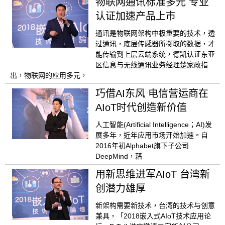
物联网通讯标准多元 专业
认证加速产品上市
通讯是物联网架构中极重要的技术，透
过通讯，底层传感器所撷取的数据，才
能传输到上层云端系统，德凯认证东亚
区信息与无线通讯业务经理楚家政指
出，物联网的应用多元，
巧借AI东风 电信营运商在
AIoT时代创造新价值
人工智能(Artificial Intelligence；AI)发
展多年，近年应用市场开始加速。自
2016年初Alphabet旗下子公司
DeepMind，藉
用新思维进军AIoT 台湾新
创潜力雄厚
新架构需要新技术，台湾的技术与创意
兼具，「2018嵌入式AIoT技术应用论