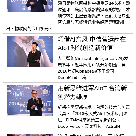
通讯是物联网架构中极重要的技术，透
过通讯，底层传感器所撷取的数据，才
能传输到上层云端系统，德凯认证东亚
区信息与无线通讯业务经理楚家政指
出，物联网的应用多元，
巧借AI东风 电信营运商在
AIoT时代创造新价值
人工智能(Artificial Intelligence；AI)发
展多年，近年应用市场开始加速。自
2016年初Alphabet旗下子公司
DeepMind，藉
用新思维进军AIoT 台湾新
创潜力雄厚
新架构需要新技术，台湾的技术与创意
兼具，「2018嵌入式AIoT技术应用论
坛」D Talk讲座邀请三家新创公司
Deep Force、天奕科技、AstralN