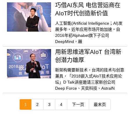
巧借AI东风 电信营运商在
AIoT时代创造新价值
人工智能(Artificial Intelligence；AI)发
展多年，近年应用市场开始加速。自
2016年初Alphabet旗下子公司
DeepMind，藉
用新思维进军AIoT 台湾新
创潜力雄厚
新架构需要新技术，台湾的技术与创意
兼具，「2018嵌入式AIoT技术应用论
坛」D Talk讲座邀请三家新创公司
Deep Force、天奕科技、AstralN
1
2
3
4
下一页
最末页