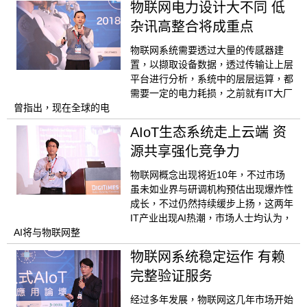
物联网电力设计大不同 低
杂讯高整合将成重点
物联网系统需要透过大量的传感器建
置，以撷取设备数据，透过传输让上层
平台进行分析，系统中的层层运算，都
需要一定的电力耗损，之前就有IT大厂
曾指出，现在全球的电
AIoT生态系统走上云端 资
源共享强化竞争力
物联网概念出现将近10年，不过市场
虽未如业界与研调机构预估出现爆炸性
成长，不过仍然持续缓步上扬，这两年
IT产业出现AI热潮，市场人士均认为，
AI将与物联网整
物联网系统稳定运作 有赖
完整验证服务
经过多年发展，物联网这几年市场开始