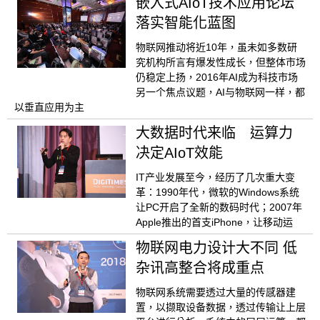
嵌入式AIoT技术应用论坛
落实智能化蓝图
物联网推动将近10年，虽未如多数研
究机构所言有爆发性成长，但整体市场
仍稳定上扬，2016年AI成为科技市场
另一个焦点议题，AI与物联网一样，都
以垂直应用为主
大数据时代来临 运算力
决定AIoT效能
IT产业发展至今，经历了几次重大变
革：1990年代，微软的Windows系统
让PC开启了全新的数码时代；2007年
Apple推出的首支iPhone，让移动运
物联网电力设计大不同 低
杂讯高整合将成重点
物联网系统需要透过大量的传感器建
置，以撷取设备数据，透过传输让上层