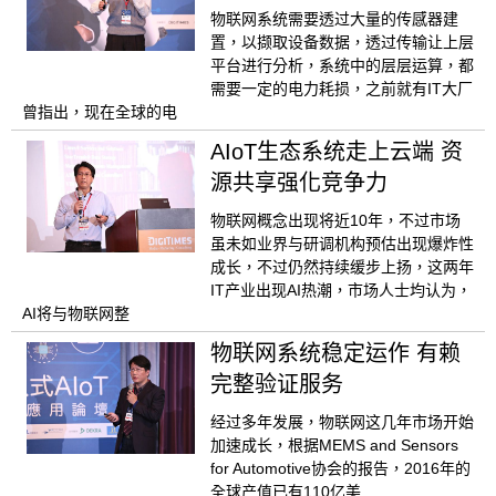
物联网系统需要透过大量的传感器建
置，以撷取设备数据，透过传输让上层
平台进行分析，系统中的层层运算，都
需要一定的电力耗损，之前就有IT大厂
曾指出，现在全球的电
AIoT生态系统走上云端 资
源共享强化竞争力
物联网概念出现将近10年，不过市场
虽未如业界与研调机构预估出现爆炸性
成长，不过仍然持续缓步上扬，这两年
IT产业出现AI热潮，市场人士均认为，
AI将与物联网整
物联网系统稳定运作 有赖
完整验证服务
经过多年发展，物联网这几年市场开始
加速成长，根据MEMS and Sensors
for Automotive协会的报告，2016年的
全球产值已有110亿美