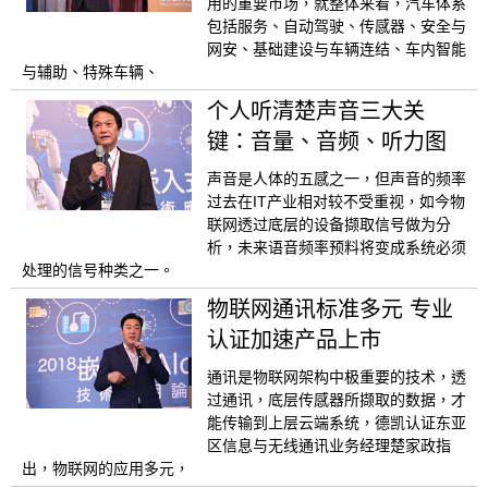
用的重要市场，就整体来看，汽车体系
包括服务、自动驾驶、传感器、安全与
网安、基础建设与车辆连结、车内智能
与辅助、特殊车辆、
个人听清楚声音三大关
键：音量、音频、听力图
声音是人体的五感之一，但声音的频率
过去在IT产业相对较不受重视，如今物
联网透过底层的设备撷取信号做为分
析，未来语音频率预料将变成系统必须
处理的信号种类之一。
物联网通讯标准多元 专业
认证加速产品上市
通讯是物联网架构中极重要的技术，透
过通讯，底层传感器所撷取的数据，才
能传输到上层云端系统，德凯认证东亚
区信息与无线通讯业务经理楚家政指
出，物联网的应用多元，