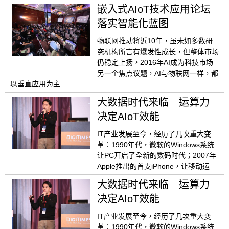
嵌入式AIoT技术应用论坛
落实智能化蓝图
物联网推动将近10年，虽未如多数研
究机构所言有爆发性成长，但整体市场
仍稳定上扬，2016年AI成为科技市场
另一个焦点议题，AI与物联网一样，都
以垂直应用为主
大数据时代来临 运算力
决定AIoT效能
IT产业发展至今，经历了几次重大变
革：1990年代，微软的Windows系统
让PC开启了全新的数码时代；2007年
Apple推出的首支iPhone，让移动运
大数据时代来临 运算力
决定AIoT效能
IT产业发展至今，经历了几次重大变
革：1990年代，微软的Windows系统