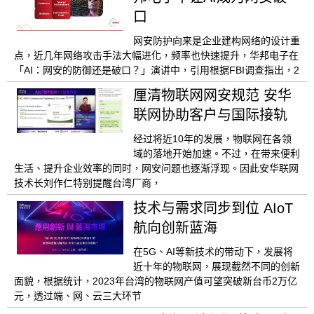
口
网安防护向来是企业建构网络的设计重
点，近几年网络攻击手法大幅进化，频率也快速提升，华邦电子在
「AI：网安的防御还是破口？」演讲中，引用根据FBI调查指出，2
厘清物联网网安规范 安华
联网协助客户与国际接轨
经过将近10年的发展，物联网在各领
域的落地开始加速。不过，在带来便利
生活、提升企业效率的同时，网安问题也逐渐浮现。因此安华联网
技术长刘作仁特别提醒台湾厂商，
技术与需求同步到位 AIoT
航向创新蓝海
在5G、AI等新技术的带动下，发展将
近十年的物联网，展现截然不同的创新
面貌，根据统计，2023年台湾的物联网产值可望突破新台币2万亿
元，透过端、网、云三大环节