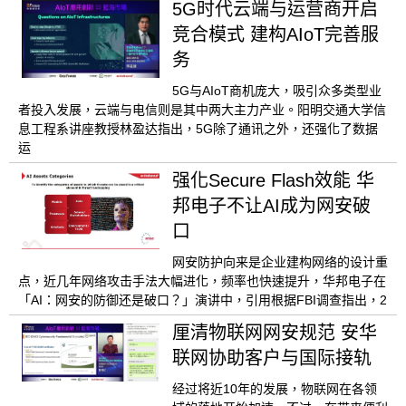
5G时代云端与运营商开启
竞合模式 建构AIoT完善服
务
5G与AIoT商机庞大，吸引众多类型业
者投入发展，云端与电信则是其中两大主力产业。阳明交通大学信
息工程系讲座教授林盈达指出，5G除了通讯之外，还强化了数据
运
强化Secure Flash效能 华
邦电子不让AI成为网安破
口
网安防护向来是企业建构网络的设计重
点，近几年网络攻击手法大幅进化，频率也快速提升，华邦电子在
「AI：网安的防御还是破口？」演讲中，引用根据FBI调查指出，2
厘清物联网网安规范 安华
联网协助客户与国际接轨
经过将近10年的发展，物联网在各领