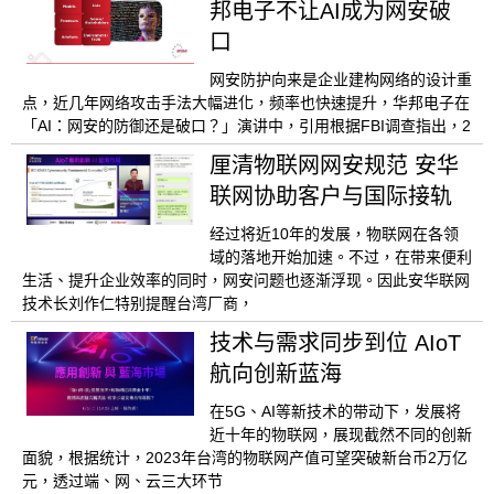
邦电子不让AI成为网安破
口
网安防护向来是企业建构网络的设计重
点，近几年网络攻击手法大幅进化，频率也快速提升，华邦电子在
「AI：网安的防御还是破口？」演讲中，引用根据FBI调查指出，2
厘清物联网网安规范 安华
联网协助客户与国际接轨
经过将近10年的发展，物联网在各领
域的落地开始加速。不过，在带来便利
生活、提升企业效率的同时，网安问题也逐渐浮现。因此安华联网
技术长刘作仁特别提醒台湾厂商，
技术与需求同步到位 AIoT
航向创新蓝海
在5G、AI等新技术的带动下，发展将
近十年的物联网，展现截然不同的创新
面貌，根据统计，2023年台湾的物联网产值可望突破新台币2万亿
元，透过端、网、云三大环节