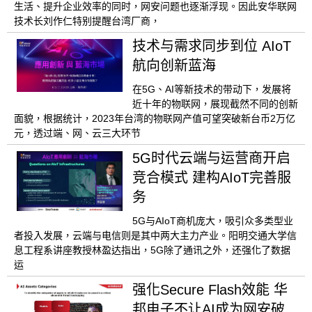
生活、提升企业效率的同时，网安问题也逐渐浮现。因此安华联网
技术长刘作仁特别提醒台湾厂商，
技术与需求同步到位 AIoT
航向创新蓝海
在5G、AI等新技术的带动下，发展将
近十年的物联网，展现截然不同的创新
面貌，根据统计，2023年台湾的物联网产值可望突破新台币2万亿
元，透过端、网、云三大环节
5G时代云端与运营商开启
竞合模式 建构AIoT完善服
务
5G与AIoT商机庞大，吸引众多类型业
者投入发展，云端与电信则是其中两大主力产业。阳明交通大学信
息工程系讲座教授林盈达指出，5G除了通讯之外，还强化了数据
运
强化Secure Flash效能 华
邦电子不让AI成为网安破