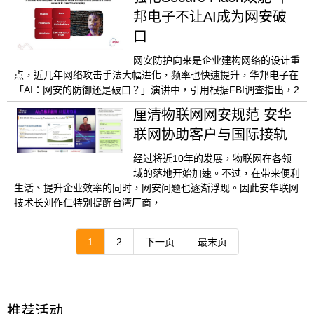
邦电子不让AI成为网安破
口
网安防护向来是企业建构网络的设计重
点，近几年网络攻击手法大幅进化，频率也快速提升，华邦电子在
「AI：网安的防御还是破口？」演讲中，引用根据FBI调查指出，2
厘清物联网网安规范 安华
联网协助客户与国际接轨
经过将近10年的发展，物联网在各领
域的落地开始加速。不过，在带来便利
生活、提升企业效率的同时，网安问题也逐渐浮现。因此安华联网
技术长刘作仁特别提醒台湾厂商，
1
2
下一页
最末页
推荐活动