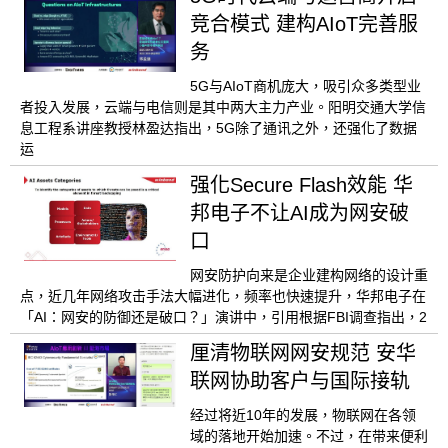
竞合模式 建构AIoT完善服
务
5G与AIoT商机庞大，吸引众多类型业
者投入发展，云端与电信则是其中两大主力产业。阳明交通大学信
息工程系讲座教授林盈达指出，5G除了通讯之外，还强化了数据
运
强化Secure Flash效能 华
邦电子不让AI成为网安破
口
网安防护向来是企业建构网络的设计重
点，近几年网络攻击手法大幅进化，频率也快速提升，华邦电子在
「AI：网安的防御还是破口？」演讲中，引用根据FBI调查指出，2
厘清物联网网安规范 安华
联网协助客户与国际接轨
经过将近10年的发展，物联网在各领
域的落地开始加速。不过，在带来便利