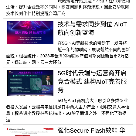
域的落地开始加速。不过，在带来便利
生活、提升企业效率的同时，网安问题也逐渐浮现。因此安华联网
技术长刘作仁特别提醒台湾厂商，
技术与需求同步到位 AIoT
航向创新蓝海
在5G、AI等新技术的带动下，发展将
近十年的物联网，展现截然不同的创新
面貌，根据统计，2023年台湾的物联网产值可望突破新台币2万亿
元，透过端、网、云三大环节
5G时代云端与运营商开启
竞合模式 建构AIoT完善服
务
5G与AIoT商机庞大，吸引众多类型业
者投入发展，云端与电信则是其中两大主力产业。阳明交通大学信
息工程系讲座教授林盈达指出，5G除了通讯之外，还强化了数据
运
强化Secure Flash效能 华