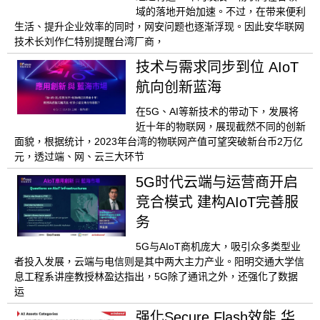
域的落地开始加速。不过，在带来便利
生活、提升企业效率的同时，网安问题也逐渐浮现。因此安华联网
技术长刘作仁特别提醒台湾厂商，
技术与需求同步到位 AIoT
航向创新蓝海
在5G、AI等新技术的带动下，发展将
近十年的物联网，展现截然不同的创新
面貌，根据统计，2023年台湾的物联网产值可望突破新台币2万亿
元，透过端、网、云三大环节
5G时代云端与运营商开启
竞合模式 建构AIoT完善服
务
5G与AIoT商机庞大，吸引众多类型业
者投入发展，云端与电信则是其中两大主力产业。阳明交通大学信
息工程系讲座教授林盈达指出，5G除了通讯之外，还强化了数据
运
强化Secure Flash效能 华