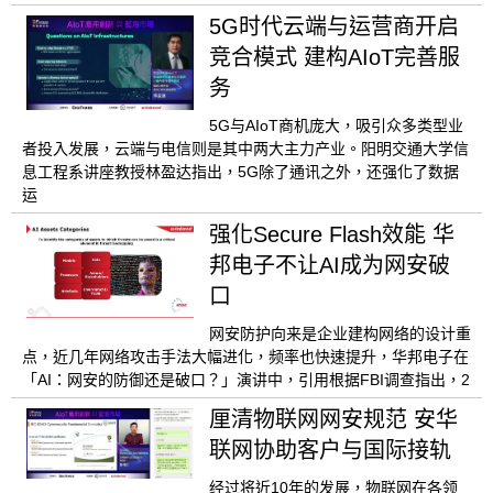
5G时代云端与运营商开启
竞合模式 建构AIoT完善服
务
5G与AIoT商机庞大，吸引众多类型业
者投入发展，云端与电信则是其中两大主力产业。阳明交通大学信
息工程系讲座教授林盈达指出，5G除了通讯之外，还强化了数据
运
强化Secure Flash效能 华
邦电子不让AI成为网安破
口
网安防护向来是企业建构网络的设计重
点，近几年网络攻击手法大幅进化，频率也快速提升，华邦电子在
「AI：网安的防御还是破口？」演讲中，引用根据FBI调查指出，2
厘清物联网网安规范 安华
联网协助客户与国际接轨
经过将近10年的发展，物联网在各领