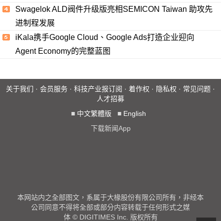
Swagelok ALD阀件升级版亮相SEMICON Taiwan 助攻先
进制程发展
iKala携手Google Cloud、Google Ads打造企业迎向
Agent Economy的完整蓝图
关于我们
·
会员服务
·
科技产业报订阅
·
着作权
·
隐私权
·
常见问题
·
人才招募
■
中文繁體版
■
English
下载新闻App
本网站内之全部图文，系属于大椽股份有限公司所有，非经本
公司同意不得将全部或部分内容转载于任何形式之媒
体 © DIGITIMES Inc. 版权所有