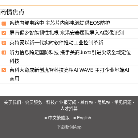
商情焦点
系统内部电路中 主芯片内部电源提供EOS防护
屏南偏乡智能韧性扎根 东港安泰医院导入AI影像识别
英特蒙以新一代实时软件推动工业控制革新
昕力信息跨足国防科技 携手美商Juxta引进尖端全域定位
科技
台科大育成新创虎智科技亮相AI WAVE 主打企业地端AI
商用
关于我们
·
会员服务
·
科技产业报订阅
·
着作权
·
隐私权
·
常见问题
·
人才招募
■
中文繁體版
■
English
下载新闻App