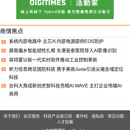
商情焦点
系统内部电路中 主芯片内部电源提供EOS防护
屏南偏乡智能韧性扎根 东港安泰医院导入AI影像识别
英特蒙以新一代实时软件推动工业控制革新
昕力信息跨足国防科技 携手美商Juxta引进尖端全域定位
科技
台科大育成新创虎智科技亮相AI WAVE 主打企业地端AI
商用
关于我们
·
会员服务
·
科技产业报订阅
·
着作权
·
隐私权
·
常见问题
·
人才招募