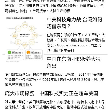
从川普上任后推动的各项经贸政策可以体会，美国正在发动一波贸
易保护主义。川普政府提案对中国施加301条款，台湾媒体说「台
湾躺着也中枪」，台湾接单、大陆生产的模
中美科技角力战 台湾如何
巧借东风？
在物联网引领的时代下，人工智能、大
数据、车联网、金融科技等技术爆炸性
成长，Google、Facebook、阿里巴
巴、腾讯等中美科
中国在东南亚积极养大独
角兽
专门研究新创公司的调查机构CB Insights指出， 2014年非美国的
独角兽企业仅占37%，但2017年8月底时已经增加到50%，显示美
国已经不再是独大
庞大市场撑腰 中国科技实力正在超车美国
过去半个世纪，美国以摩尔定律、吉尔德定律、梅特卡夫定律主导
全球科技产业。改革开放后的中国大陆，推动中国式社会主义，在