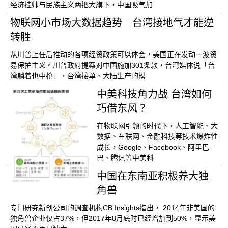
经济挂帅与民族主义两把大旗下，中国吸气加
物联网小市场大数据趋势 台湾接地气才能逆
转胜
从川普上任后推动的各项经贸政策可以体会，美国正在发动一波贸
易保护主义。川普政府提案对中国施加301条款，台湾媒体说「台
湾躺着也中枪」，台湾接单、大陆生产的模
中美科技角力战 台湾如何
巧借东风？
在物联网引领的时代下，人工智能、大
数据、车联网、金融科技等技术爆炸性
成长，Google、Facebook、阿里巴
巴、腾讯等中美科
中国在东南亚积极养大独
角兽
专门研究新创公司的调查机构CB Insights指出， 2014年非美国的
独角兽企业仅占37%，但2017年8月底时已经增加到50%，显示美