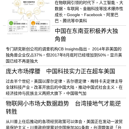
在物联网引领的时代下，人工智能、大
数据、车联网、金融科技等技术爆炸性
成长，Google、Facebook、阿里巴
巴、腾讯等中美科
中国在东南亚积极养大独
角兽
专门研究新创公司的调查机构CB Insights指出， 2014年非美国的
独角兽企业仅占37%，但2017年8月底时已经增加到50%，显示美
国已经不再是独大
庞大市场撑腰 中国科技实力正在超车美国
过去半个世纪，美国以摩尔定律、吉尔德定律、梅特卡夫定律主导
全球科技产业。改革开放后的中国大陆，推动中国式社会主义，在
经济挂帅与民族主义两把大旗下，中国吸气加
物联网小市场大数据趋势 台湾接地气才能逆
转胜
从川普上任后推动的各项经贸政策可以体会，美国正在发动一波贸
易保护主义。川普政府提案对中国施加301条款，台湾媒体说「台