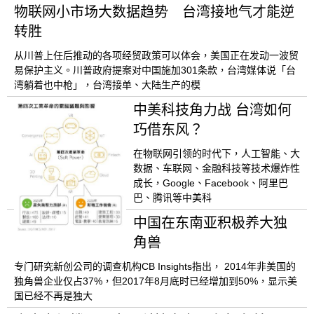
物联网小市场大数据趋势 台湾接地气才能逆
转胜
从川普上任后推动的各项经贸政策可以体会，美国正在发动一波贸
易保护主义。川普政府提案对中国施加301条款，台湾媒体说「台
湾躺着也中枪」，台湾接单、大陆生产的模
中美科技角力战 台湾如何
巧借东风？
在物联网引领的时代下，人工智能、大
数据、车联网、金融科技等技术爆炸性
成长，Google、Facebook、阿里巴
巴、腾讯等中美科
中国在东南亚积极养大独
角兽
专门研究新创公司的调查机构CB Insights指出， 2014年非美国的
独角兽企业仅占37%，但2017年8月底时已经增加到50%，显示美
国已经不再是独大