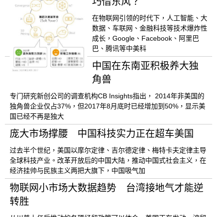
巧借东风？
在物联网引领的时代下，人工智能、大
数据、车联网、金融科技等技术爆炸性
成长，Google、Facebook、阿里巴
巴、腾讯等中美科
中国在东南亚积极养大独
角兽
专门研究新创公司的调查机构CB Insights指出， 2014年非美国的
独角兽企业仅占37%，但2017年8月底时已经增加到50%，显示美
国已经不再是独大
庞大市场撑腰 中国科技实力正在超车美国
过去半个世纪，美国以摩尔定律、吉尔德定律、梅特卡夫定律主导
全球科技产业。改革开放后的中国大陆，推动中国式社会主义，在
经济挂帅与民族主义两把大旗下，中国吸气加
物联网小市场大数据趋势 台湾接地气才能逆
转胜