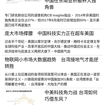
中国在东南亚积极养大独
角兽
专门研究新创公司的调查机构CB Insights指出， 2014年非美国的
独角兽企业仅占37%，但2017年8月底时已经增加到50%，显示美
国已经不再是独大
庞大市场撑腰 中国科技实力正在超车美国
过去半个世纪，美国以摩尔定律、吉尔德定律、梅特卡夫定律主导
全球科技产业。改革开放后的中国大陆，推动中国式社会主义，在
经济挂帅与民族主义两把大旗下，中国吸气加
物联网小市场大数据趋势 台湾接地气才能逆
转胜
从川普上任后推动的各项经贸政策可以体会，美国正在发动一波贸
易保护主义。川普政府提案对中国施加301条款，台湾媒体说「台
湾躺着也中枪」，台湾接单、大陆生产的模
中美科技角力战 台湾如何
巧借东风？