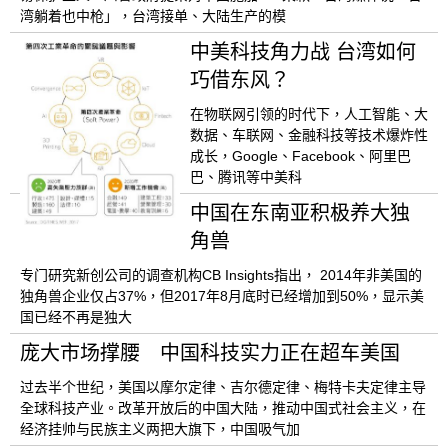
湾躺着也中枪」，台湾接单、大陆生产的模
中美科技角力战 台湾如何
巧借东风？
在物联网引领的时代下，人工智能、大
数据、车联网、金融科技等技术爆炸性
成长，Google、Facebook、阿里巴
巴、腾讯等中美科
中国在东南亚积极养大独
角兽
专门研究新创公司的调查机构CB Insights指出， 2014年非美国的
独角兽企业仅占37%，但2017年8月底时已经增加到50%，显示美
国已经不再是独大
庞大市场撑腰 中国科技实力正在超车美国
过去半个世纪，美国以摩尔定律、吉尔德定律、梅特卡夫定律主导
全球科技产业。改革开放后的中国大陆，推动中国式社会主义，在
经济挂帅与民族主义两把大旗下，中国吸气加