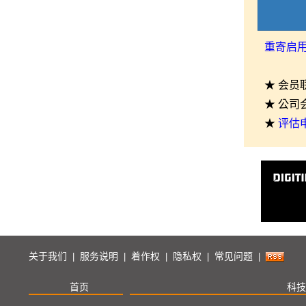
重寄启
★ 会员
★ 公司
★
评估
关于我们
服务说明
着作权
隐私权
常见问题
|
|
|
|
|
首页
科技