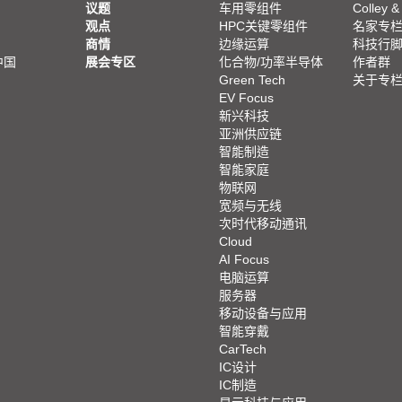
议题
车用零组件
Colley &
观点
HPC关键零组件
名家专
商情
边缘运算
科技行
中国
展会专区
化合物/功率半导体
作者群
Green Tech
关于专
EV Focus
新兴科技
亚洲供应链
智能制造
智能家庭
物联网
宽频与无线
次时代移动通讯
Cloud
AI Focus
电脑运算
服务器
移动设备与应用
智能穿戴
CarTech
IC设计
IC制造