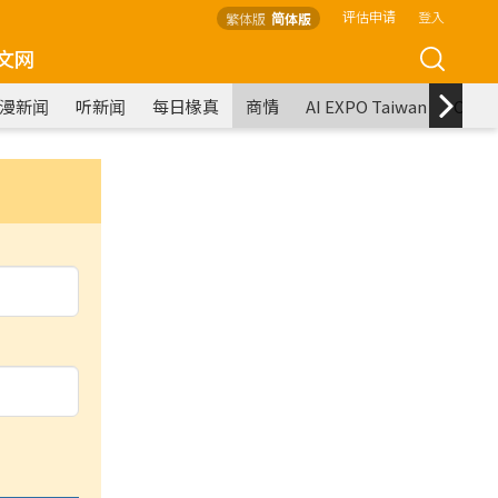
评估申请
登入
繁体版
简体版
文网
漫新闻
听新闻
每日椽真
商情
AI EXPO Taiwan
COM