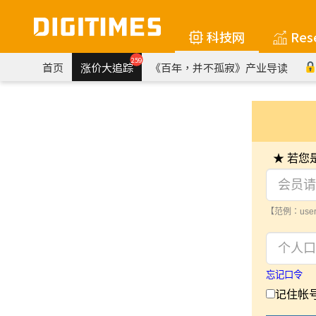
科技网
Res
259
首页
涨价大追踪
《百年，并不孤寂》产业导读
★ 若
【范例：user
忘记口令
记住帐