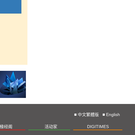
■
中文繁體版
■
English
椽经阁
活动家
DIGITIMES