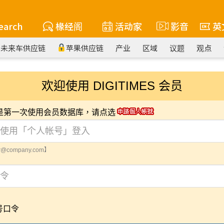
earch
椽经阁
活动家
影音
英
未来车供应链
苹果供应链
产业
区域
议题
观点
欢迎使用 DIGITIMES 会员
您是第一次使用会员数据库，请点选
@company.com】
号口令