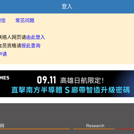
登入
用信
常见问题
联络人网页请
由此登入
会员资格请
按此查询
申请
网
Research