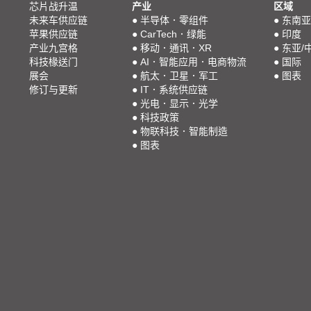
芯片战升温
产业
区域
未来车供应链
●
半导体．零组件
●
东南亚
苹果供应链
●
CarTech．绿能
●
印度
产业九宫格
●
移动．通讯．XR
●
东亚/
科技椽送门
●
AI．智能应用．电商物流
●
国际
展会
●
航太．卫星．军工
●
图表
修订与更新
●
IT．系统供应链
●
光电．显示．光学
●
科技政策
●
物联科技．智能制造
●
图表