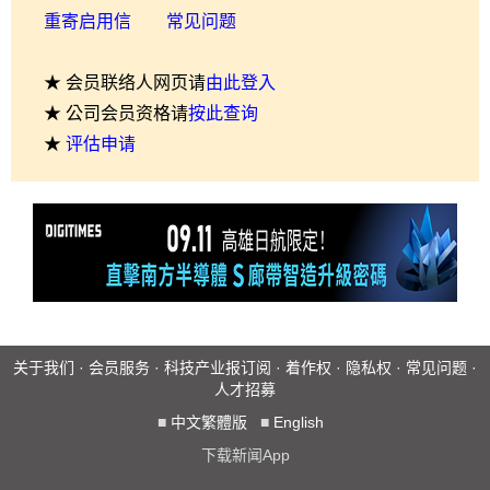
重寄启用信
常见问题
★ 会员联络人网页请
由此登入
★ 公司会员资格请
按此查询
★
评估申请
关于我们
·
会员服务
·
科技产业报订阅
·
着作权
·
隐私权
·
常见问题
·
人才招募
■
中文繁體版
■
English
下载新闻App