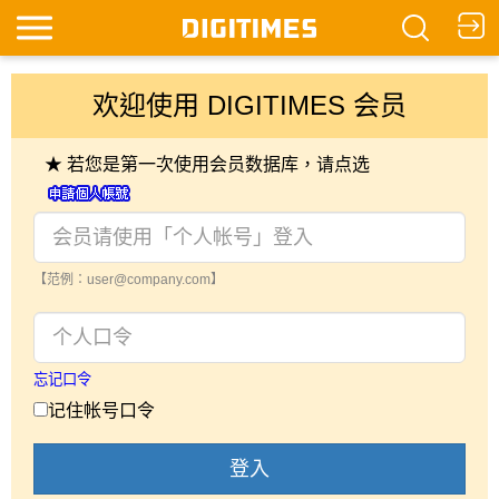
欢迎使用 DIGITIMES 会员
★ 若您是第一次使用会员数据库，请点选
【范例：user@company.com】
忘记口令
记住帐号口令
登入