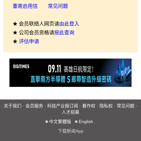
重寄启用信
常见问题
★ 会员联络人网页请
由此登入
★ 公司会员资格请
按此查询
★
评估申请
关于我们
·
会员服务
·
科技产业报订阅
·
着作权
·
隐私权
·
常见问题
·
人才招募
■
中文繁體版
■
English
下载新闻App