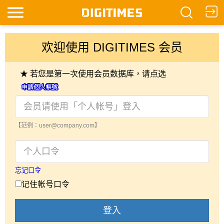
欢迎使用 DIGITIMES 会员
★ 若您是第一次使用会员数据库，请点选
【范例：user@company.com】
忘记口令
记住帐号口令
登入