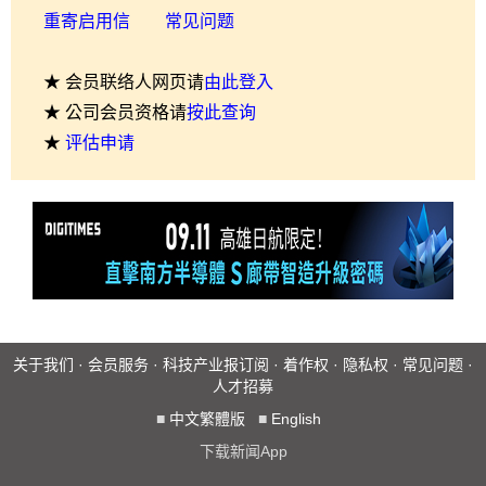
重寄启用信
常见问题
★ 会员联络人网页请
由此登入
★ 公司会员资格请
按此查询
★
评估申请
关于我们
·
会员服务
·
科技产业报订阅
·
着作权
·
隐私权
·
常见问题
·
人才招募
■
中文繁體版
■
English
下载新闻App