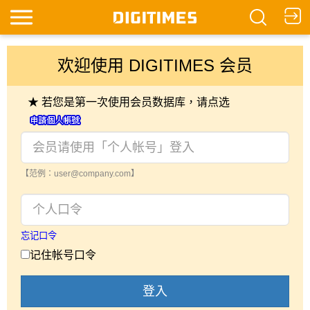
欢迎使用 DIGITIMES 会员
★ 若您是第一次使用会员数据库，请点选
【范例：user@company.com】
忘记口令
记住帐号口令
登入