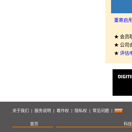
重寄启
★ 会员
★ 公司
★
评估
关于我们
服务说明
着作权
隐私权
常见问题
|
|
|
|
|
首页
科技