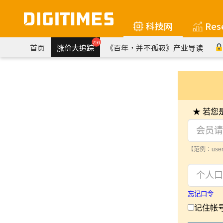
科技网
Res
259
首页
涨价大追踪
《百年，并不孤寂》产业导读
★ 若
【范例：user
忘记口令
记住帐