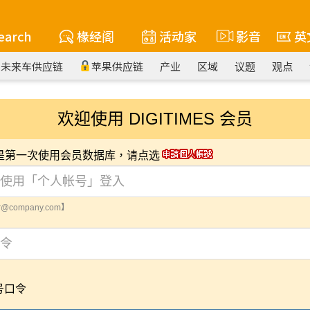
earch
椽经阁
活动家
影音
英
未来车供应链
苹果供应链
产业
区域
议题
观点
欢迎使用 DIGITIMES 会员
您是第一次使用会员数据库，请点选
@company.com】
号口令