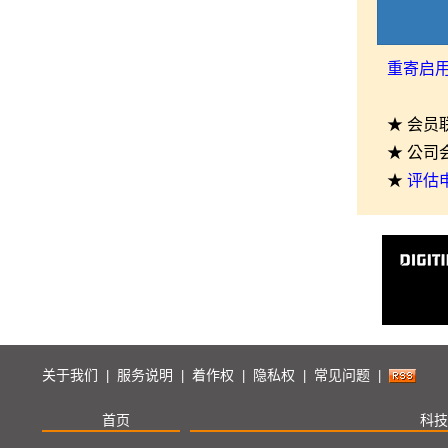
重寄启
★ 会员
★ 公司
★
评估
关于我们
服务说明
着作权
隐私权
常见问题
|
|
|
|
|
首页
科技