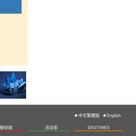
■
中文繁體版
■
English
椽经阁
活动家
DIGITIMES