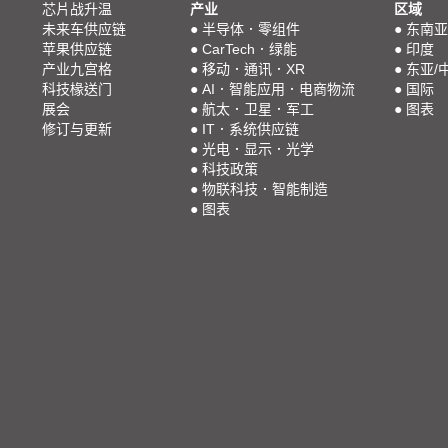
芯片战升温
产业
区域
未来车供应链
●
半导体．零组件
●
东南亚
苹果供应链
●
CarTech．绿能
●
印度
产业九宫格
●
移动．通讯．XR
●
东亚/
科技椽送门
●
AI．智能应用．电商物流
●
国际
展会
●
航太．卫星．军工
●
图表
修订与更新
●
IT．系统供应链
●
光电．显示．光学
●
科技政策
●
物联科技．智能制造
●
图表