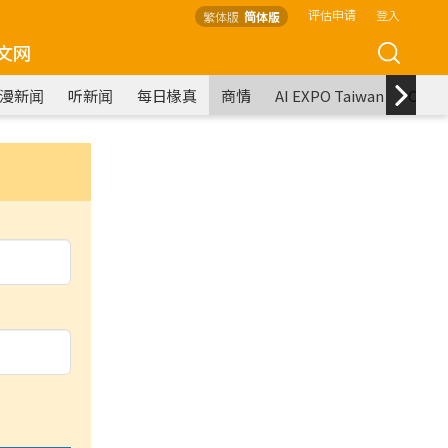
评估申请
登入
繁体版
简体版
文网
漫新闻
听新闻
每日椽真
商情
AI EXPO Taiwan
COM