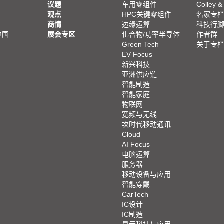
议题
车用零组件
Colley &
观点
HPC关键零组件
名家专
商情
边缘运算
科技行
中国
展会专区
化合物/功率半导体
作者群
Green Tech
关于专
EV Focus
新兴科技
亚洲供应链
智能制造
智能家庭
物联网
宽频与无线
次时代移动通讯
Cloud
AI Focus
电脑运算
服务器
移动设备与应用
智能穿戴
CarTech
IC设计
IC制造