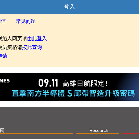
登入
用信
常见问题
联络人网页请
由此登入
会员资格请
按此查询
申请
网
Research