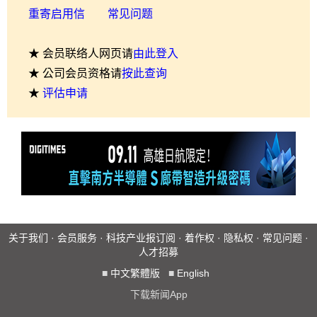
重寄启用信
常见问题
★ 会员联络人网页请
由此登入
★ 公司会员资格请
按此查询
★
评估申请
关于我们
·
会员服务
·
科技产业报订阅
·
着作权
·
隐私权
·
常见问题
·
人才招募
■
中文繁體版
■
English
下载新闻App