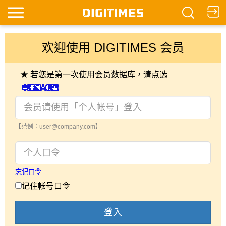
欢迎使用 DIGITIMES 会员
★ 若您是第一次使用会员数据库，请点选
【范例：user@company.com】
忘记口令
记住帐号口令
登入